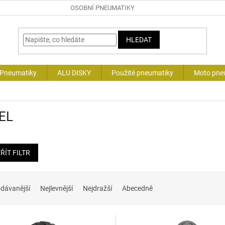
OSOBNÍ PNEUMATIKY
HLEDAT
 Pneumatiky
ALU DISKY
Použité pneumatiky
Moto pne
EL
ŘÍT FILTR
dávanější
Nejlevnější
Nejdražší
Abecedně