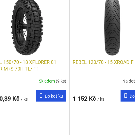
L 150/70 - 18 XPLORER 01
REBEL 120/70 - 15 XROAD F
R M+S 70H TL/TT
Skladem
(9 ks)
Na do
Do košíku
Do
0,39 Kč
1 152 Kč
/ ks
/ ks