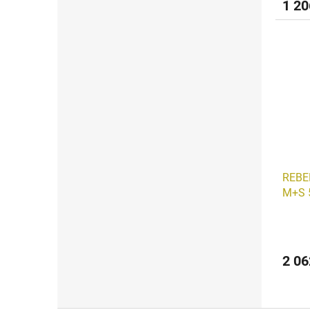
1 20
REBEL
M+S 
2 06