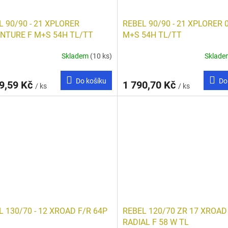
L 90/90 - 21 XPLORER
REBEL 90/90 - 21 XPLORER 
NTURE F M+S 54H TL/TT
M+S 54H TL/TT
Skladem
(10 ks)
Sklad
Do košíku
Do
9,59 Kč
1 790,70 Kč
/ ks
/ ks
L 130/70 - 12 XROAD F/R 64P
REBEL 120/70 ZR 17 XROAD
RADIAL F 58 W TL