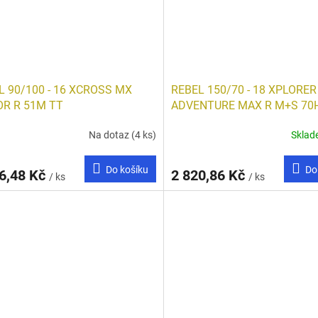
L 90/100 - 16 XCROSS MX
REBEL 150/70 - 18 XPLORER
OR R 51M TT
ADVENTURE MAX R M+S 70
TL/TT
Na dotaz
(4 ks)
Skla
Do košíku
Do
6,48 Kč
2 820,86 Kč
/ ks
/ ks