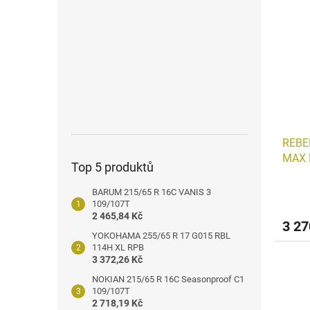
n
ý
í
e
p
p
l
i
r
s
o
p
d
r
u
o
k
d
t
u
ů
REBE
k
MAX 
t
Top 5 produktů
ů
BARUM 215/65 R 16C VANIS 3
109/107T
2 465,84 Kč
3 27
YOKOHAMA 255/65 R 17 G015 RBL
114H XL RPB
3 372,26 Kč
NOKIAN 215/65 R 16C Seasonproof C1
109/107T
2 718,19 Kč