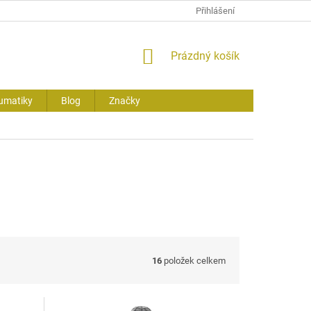
Přihlášení
NÁKUPNÍ
Prázdný košík
KOŠÍK
umatiky
Blog
Značky
16
položek celkem