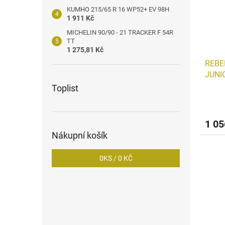
KUMHO 215/65 R 16 WP52+ EV 98H
1 911 Kč
MICHELIN 90/90 - 21 TRACKER F 54R
TT
1 275,81 Kč
REBE
JUNI
Toplist
1 05
Nákupní košík
0
KS /
0 KČ