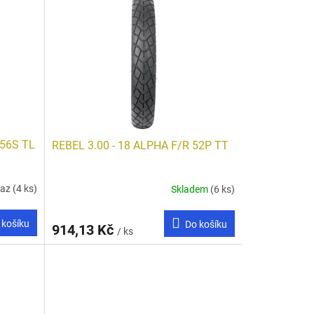
 56S TL
REBEL 3.00 - 18 ALPHA F/R 52P TT
taz
(4 ks)
Skladem
(6 ks)
 košíku
Do košíku
914,13 Kč
/ ks