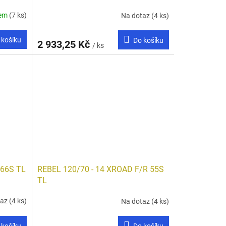
dem
(7 ks)
Na dotaz
(4 ks)
 košíku
Do košíku
2 933,25 Kč
/ ks
 66S TL
REBEL 120/70 - 14 XROAD F/R 55S
TL
taz
(4 ks)
Na dotaz
(4 ks)
 košíku