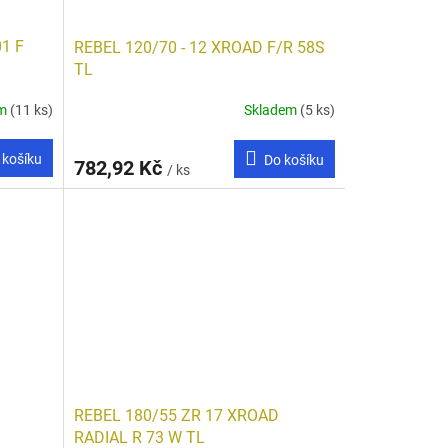
01 F
REBEL 120/70 - 12 XROAD F/R 58S
TL
em
(11 ks)
Skladem
(5 ks)
 košíku
Do košíku
782,92 Kč
/ ks
REBEL 180/55 ZR 17 XROAD
RADIAL R 73 W TL