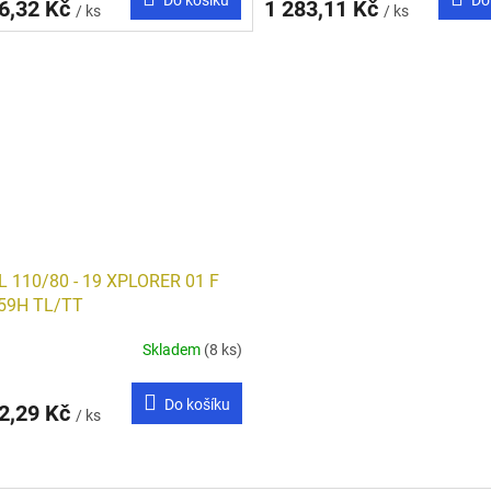
6,32 Kč
1 283,11 Kč
/ ks
/ ks
 110/80 - 19 XPLORER 01 F
59H TL/TT
Skladem
(8 ks)
Do košíku
2,29 Kč
/ ks
O
v