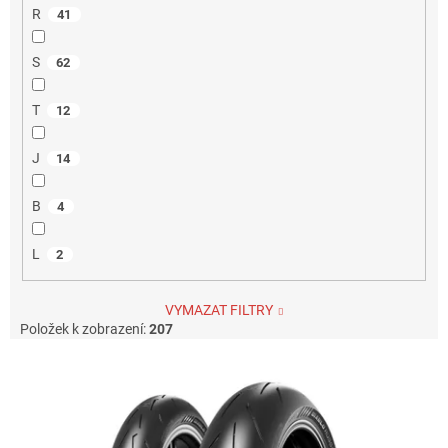
R
41
S
62
T
12
J
14
B
4
L
2
VYMAZAT FILTRY
Položek k zobrazení:
207
V
ý
p
i