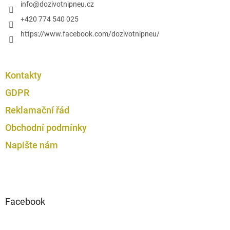
í
info
@
dozivotnipneu.cz
+420 774 540 025
https://www.facebook.com/dozivotnipneu/
Kontakty
GDPR
Reklamační řád
Obchodní podmínky
Napište nám
Facebook