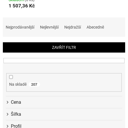
1 507,36 Kč
Ř
a
Nejprodávanější
Nejlevnější
Nejdražší
Abecedně
z
e
n
ZAVŘÍT FILTR
í
p
r
o
d
u
Na skladě
207
k
t
ů
Cena
Šířka
Profil