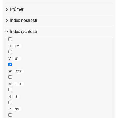
Průměr
Index nosnosti
Index rychlosti
H
82
V
81
W
207
M
101
N
1
P
33