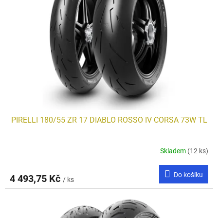
s
p
r
o
d
u
k
t
ů
PIRELLI 180/55 ZR 17 DIABLO ROSSO IV CORSA 73W TL
Skladem
(12 ks)
Do košíku
4 493,75 Kč
/ ks