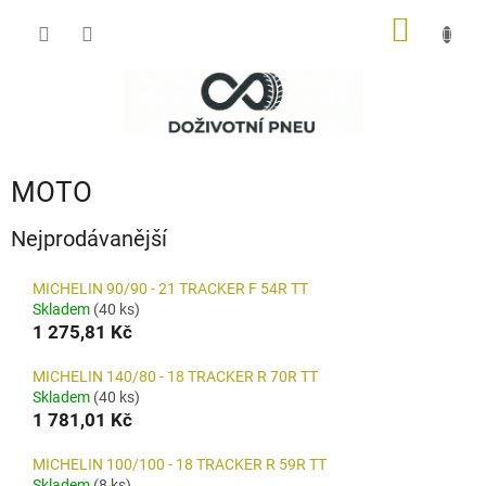
Přejít
NÁKUP
na
obsah
KOŠÍK
MOTO
Nejprodávanější
MICHELIN 90/90 - 21 TRACKER F 54R TT
Skladem
(40 ks)
1 275,81 Kč
MICHELIN 140/80 - 18 TRACKER R 70R TT
Skladem
(40 ks)
1 781,01 Kč
MICHELIN 100/100 - 18 TRACKER R 59R TT
Skladem
(8 ks)