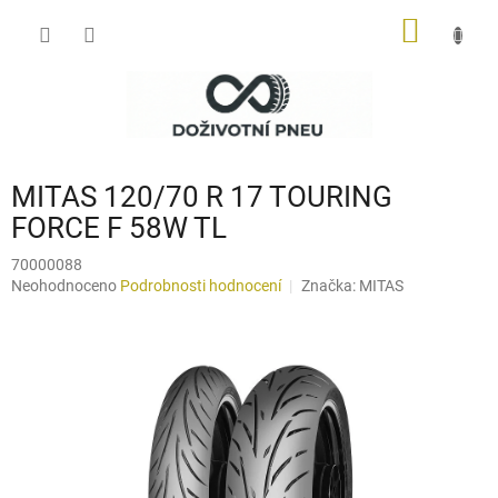
Přejít
NÁKUP
na
obsah
KOŠÍK
MITAS 120/70 R 17 TOURING
FORCE F 58W TL
70000088
Průměrné
Neohodnoceno
Podrobnosti hodnocení
Značka:
MITAS
hodnocení
produktu
je
0,0
z
5
hvězdiček.