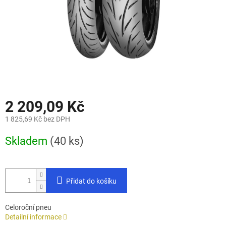
2 209,09 Kč
1 825,69 Kč bez DPH
Měrná
Skladem
(40 ks)
cena:
Přidat do košíku
Celoroční pneu
Detailní informace