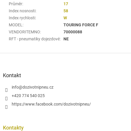
Průměr
:
17
Index nosnosti
:
58
Index rychlosti
:
W
MODEL
:
TOURING FORCE F
VENDORITEMNO
:
70000088
RFT - pneumatiky dojezdové
:
NE
Z
á
p
a
Kontakt
t
í
info
@
dozivotnipneu.cz
+420 774 540 025
https://www.facebook.com/dozivotnipneu/
Kontakty