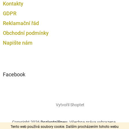
Kontakty
u
GDPR
Reklamační řád
Obchodní podmínky
Napište nám
Facebook
Vytvořil Shoptet
Copyright 2026
DozivotniPneu
. Všechna práva vyhrazena.
Tento web používá soubory cookie. Dalším procházením tohoto webu