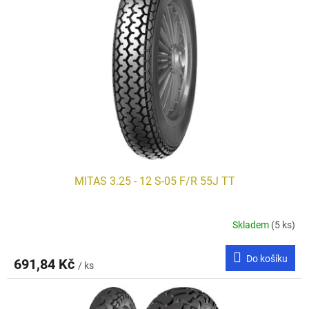
i
r
s
o
p
d
r
u
o
k
d
t
u
ů
k
t
ů
MITAS 3.25 - 12 S-05 F/R 55J TT
Skladem
(5 ks)
Do košíku
691,84 Kč
/ ks