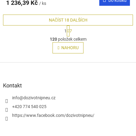
Do košíku
1 236,39 Kč
/ ks
NAČÍST 18 DALŠÍCH
S
1
7
t
O
r
120
položek celkem
v
á
l
NAHORU
n
á
k
o
d
v
Z
a
á
c
á
n
í
p
í
p
a
Kontakt
r
t
v
í
info
@
dozivotnipneu.cz
k
y
+420 774 540 025
v
https://www.facebook.com/dozivotnipneu/
ý
p
i
s