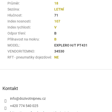
Průměr
:
18
Sezóna
:
LETNÍ
Hlučnost
:
71
Index nosnosti
:
107
Index rychlosti
:
V
Odpor tření
:
B
Přilnavost na mokru
:
B
MODEL
:
EXPLERO H/T PT431
VENDORITEMNO
:
34530
RFT - pneumatiky dojezdové
:
NE
Z
á
p
a
Kontakt
t
í
info
@
dozivotnipneu.cz
+420 774 540 025