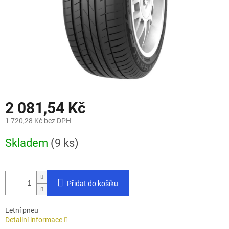
2 081,54 Kč
1 720,28 Kč bez DPH
Měrná
Skladem
(9 ks)
cena:
Přidat do košíku
Letní pneu
Detailní informace