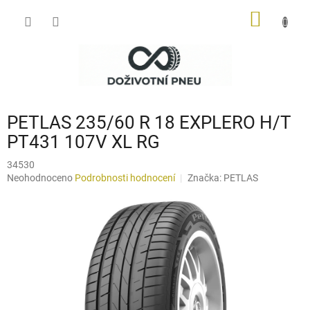
Přejít
NÁKUP
na
obsah
KOŠÍK
PETLAS 235/60 R 18 EXPLERO H/T
PT431 107V XL RG
34530
Průměrné
Neohodnoceno
Podrobnosti hodnocení
Značka:
PETLAS
hodnocení
produktu
je
0,0
z
5
hvězdiček.