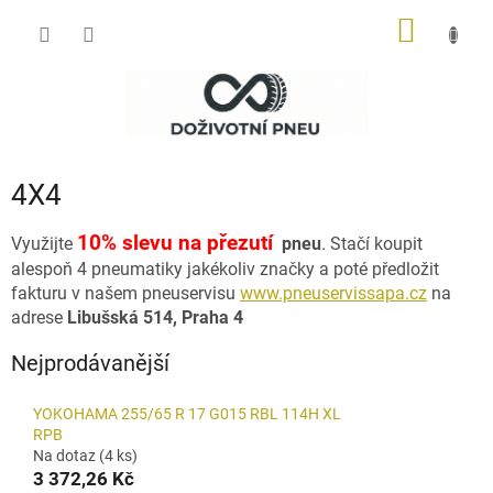
Přejít
NÁKUP
na
obsah
KOŠÍK
4X4
10% slevu na přezutí
Využijte
pneu
. Stačí koupit
alespoň 4 pneumatiky jakékoliv značky a poté předložit
fakturu v našem pneuservisu
www.pneuservissapa.cz
na
adrese
Libušská
514
, Praha 4
Nejprodávanější
YOKOHAMA 255/65 R 17 G015 RBL 114H XL
RPB
Na dotaz
(4 ks)
3 372,26 Kč