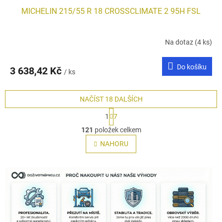
MICHELIN 215/55 R 18 CROSSCLIMATE 2 95H FSL
Na dotaz
(4 ks)
Do košíku
3 638,42 Kč
/ ks
NAČÍST 18 DALŠÍCH
S
1
7
t
O
r
121
položek celkem
v
á
l
NAHORU
n
á
k
o
d
v
a
á
c
n
í
í
p
r
v