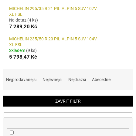
MICHELIN 295/35 R 21 PIL.ALPIN 5 SUV 107V
XL FSL
Na dotaz
(4 ks)
7 289,20 Kč
MICHELIN 235/50 R 20 PIL.ALPIN 5 SUV 104V
XL FSL
Skladem
(9 ks)
5 798,47 Kč
Ř
a
Nejprodávanější
Nejlevnější
Nejdražší
Abecedně
z
e
n
ZAVŘÍT FILTR
í
p
r
o
d