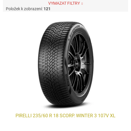
VYMAZAT FILTRY
Položek k zobrazení:
121
V
ý
p
i
s
p
r
o
d
u
k
t
ů
PIRELLI 235/60 R 18 SCORP. WINTER 3 107V XL