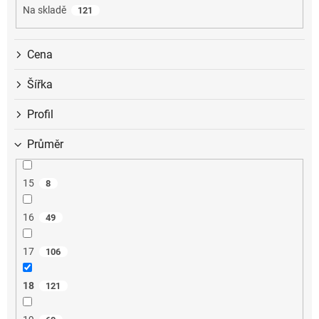
u
Na skladě
121
k
t
ů
Cena
Šířka
Profil
Průměr
15
8
16
49
17
106
18
121