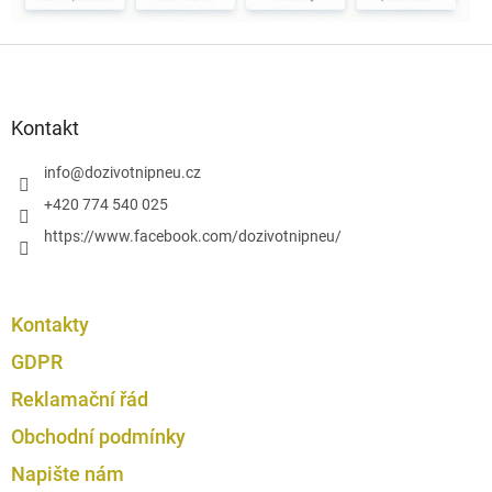
k
y
Z
v
á
ý
p
p
i
a
Kontakt
s
t
u
í
info
@
dozivotnipneu.cz
+420 774 540 025
https://www.facebook.com/dozivotnipneu/
Kontakty
GDPR
Reklamační řád
Obchodní podmínky
Napište nám