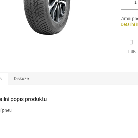
Zimní pn
Detailní 
TISK
s
Diskuze
ailní popis produktu
í pneu