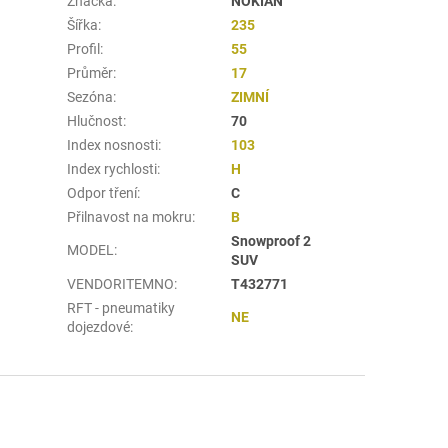
Značka
:
NOKIAN
Šířka
:
235
Profil
:
55
Průměr
:
17
Sezóna
:
ZIMNÍ
Hlučnost
:
70
Index nosnosti
:
103
Index rychlosti
:
H
Odpor tření
:
C
Přilnavost na mokru
:
B
Snowproof 2
MODEL
:
SUV
VENDORITEMNO
:
T432771
RFT - pneumatiky
NE
dojezdové
: