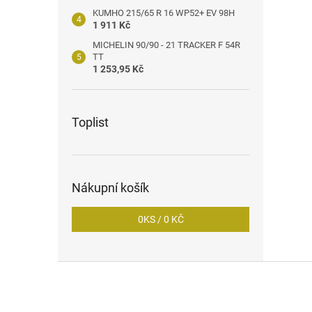
KUMHO 215/65 R 16 WP52+ EV 98H
1 911 Kč
MICHELIN 90/90 - 21 TRACKER F 54R
TT
1 253,95 Kč
Toplist
Nákupní košík
0
KS /
0 KČ
Z
á
p