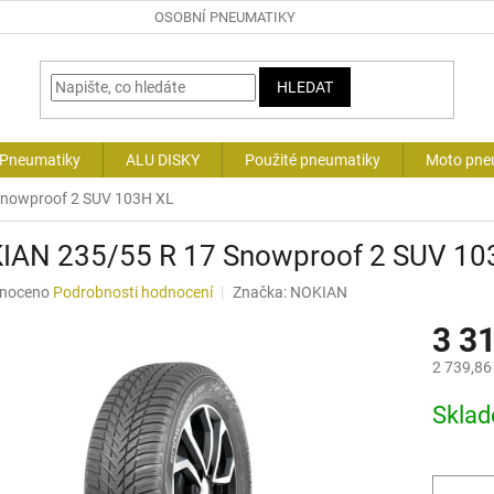
OSOBNÍ PNEUMATIKY
HLEDAT
 Pneumatiky
ALU DISKY
Použité pneumatiky
Moto pne
Snowproof 2 SUV 103H XL
IAN 235/55 R 17 Snowproof 2 SUV 10
né
noceno
Podrobnosti hodnocení
Značka:
NOKIAN
ní
3 3
u
2 739,86
Měrná
Skla
cena:
ek.