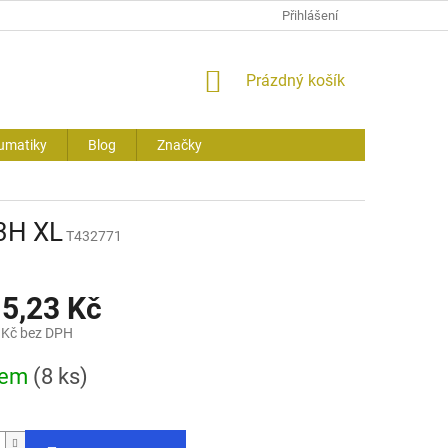
Přihlášení
NÁKUPNÍ
Prázdný košík
KOŠÍK
umatiky
Blog
Značky
3H XL
T432771
15,23 Kč
 Kč bez DPH
dem
(8 ks)