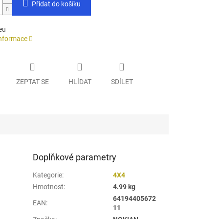
Přidat do košíku
eu
informace
ZEPTAT SE
HLÍDAT
SDÍLET
Doplňkové parametry
Kategorie
:
4X4
Hmotnost
:
4.99 kg
64194405672
EAN
:
11