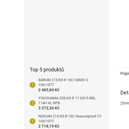
n
e
l
Top 5 produktů
Popi
BARUM 215/65 R 16C VANIS 3
109/107T
2 465,84 Kč
Det
YOKOHAMA 255/65 R 17 G015 RBL
114H XL RPB
Zimn
3 372,26 Kč
NOKIAN 215/65 R 16C Seasonproof C1
109/107T
2 718,19 Kč