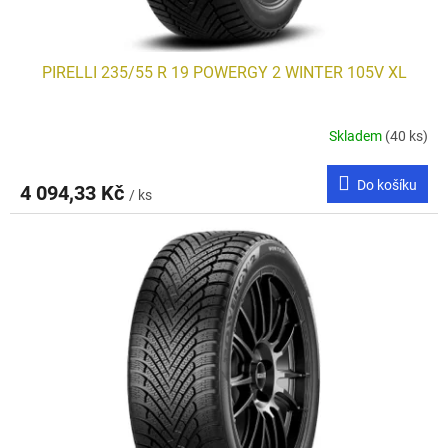
ů
PIRELLI 235/55 R 19 POWERGY 2 WINTER 105V XL
Skladem
(40 ks)
Do košíku
4 094,33 Kč
/ ks