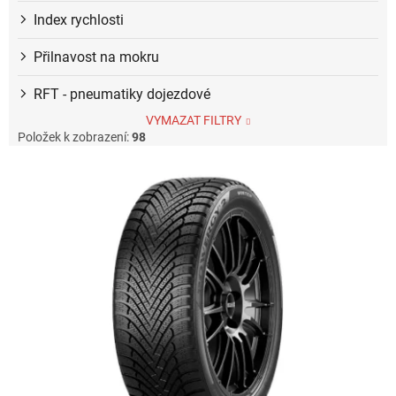
Index rychlosti
Přilnavost na mokru
RFT - pneumatiky dojezdové
VYMAZAT FILTRY
Položek k zobrazení:
98
V
ý
p
i
s
p
r
o
d
u
k
t