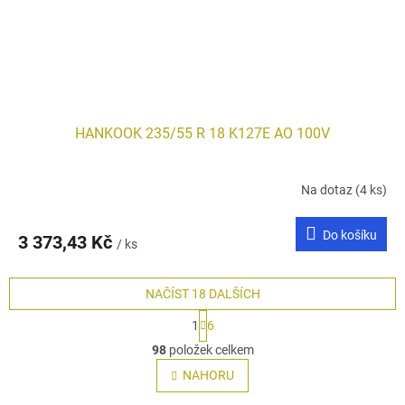
HANKOOK 235/55 R 18 K127E AO 100V
Na dotaz
(4 ks)
Do košíku
3 373,43 Kč
/ ks
NAČÍST 18 DALŠÍCH
S
1
6
t
O
r
98
položek celkem
v
á
l
NAHORU
n
á
k