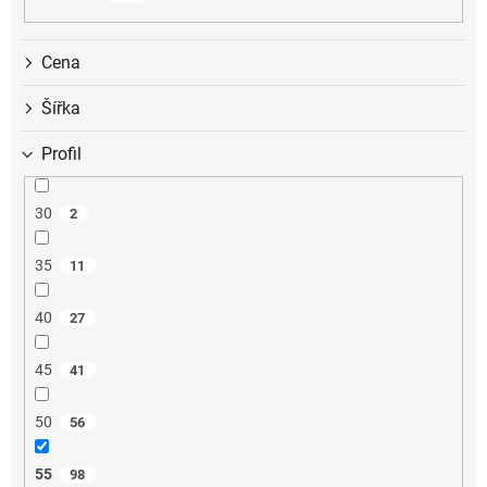
k
t
ů
Cena
Šířka
Profil
30
2
35
11
40
27
45
41
50
56
55
98