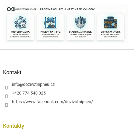
o
d
v
a
á
c
n
í
í
p
r
v
k
y
Z
v
á
ý
p
p
i
a
Kontakt
s
t
u
í
info
@
dozivotnipneu.cz
+420 774 540 025
https://www.facebook.com/dozivotnipneu/
Kontakty