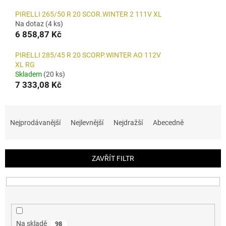
PIRELLI 265/50 R 20 SCOR.WINTER 2 111V XL
Na dotaz
(4 ks)
6 858,87 Kč
PIRELLI 285/45 R 20 SCORP.WINTER AO 112V
XL RG
Skladem
(20 ks)
7 333,08 Kč
Ř
a
Nejprodávanější
Nejlevnější
Nejdražší
Abecedně
z
e
n
ZAVŘÍT FILTR
í
p
r
o
d
u
Na skladě
98