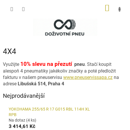
Přejít
NÁKUP
na
obsah
KOŠÍK
4X4
10% slevu na přezutí
Využijte
pneu
. Stačí koupit
alespoň 4 pneumatiky jakékoliv značky a poté předložit
fakturu v našem pneuservisu
www.pneuservissapa.cz
na
adrese
Libušská
514
, Praha 4
Nejprodávanější
YOKOHAMA 255/65 R 17 G015 RBL 114H XL
RPB
Na dotaz
(4 ks)
3 414,61 Kč