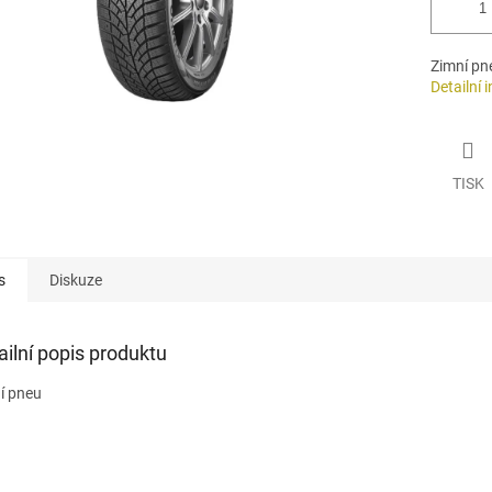
Zimní pn
Detailní 
TISK
s
Diskuze
ailní popis produktu
í pneu