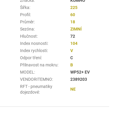
Značka
:
KUMHO
Šířka
:
225
Profil
:
60
Průměr
:
18
Sezóna
:
ZIMNÍ
Hlučnost
:
72
Index nosnosti
:
104
Index rychlosti
:
V
Odpor tření
:
C
Přilnavost na mokru
:
B
MODEL
:
WP52+ EV
VENDORITEMNO
:
2389203
RFT - pneumatiky
NE
dojezdové
: