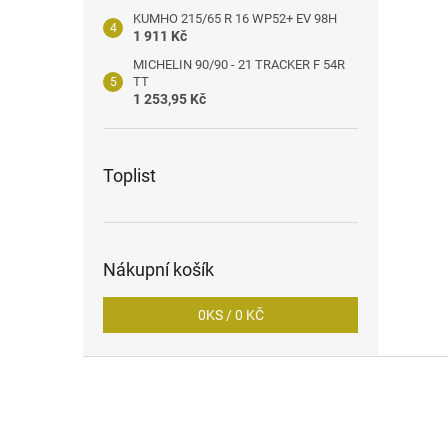
KUMHO 215/65 R 16 WP52+ EV 98H
1 911 Kč
MICHELIN 90/90 - 21 TRACKER F 54R
TT
1 253,95 Kč
Toplist
Nákupní košík
0
KS /
0 KČ
Z
á
p
a