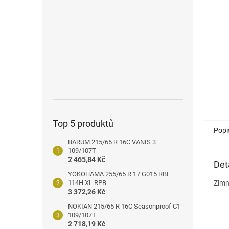
n
e
l
Top 5 produktů
Popi
BARUM 215/65 R 16C VANIS 3
109/107T
2 465,84 Kč
Det
YOKOHAMA 255/65 R 17 G015 RBL
114H XL RPB
Zimn
3 372,26 Kč
NOKIAN 215/65 R 16C Seasonproof C1
109/107T
2 718,19 Kč