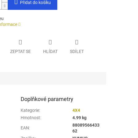
Přidat do košíku
eu
informace
ZEPTAT SE
HLÍDAT
SDÍLET
Doplňkové parametry
Kategorie
:
4X4
Hmotnost
:
4.99 kg
88089566433
EAN
:
62