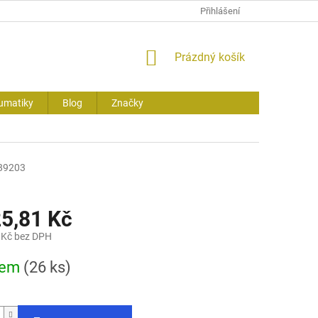
Přihlášení
NÁKUPNÍ
Prázdný košík
KOŠÍK
umatiky
Blog
Značky
89203
25,81 Kč
 Kč bez DPH
dem
(26 ks)