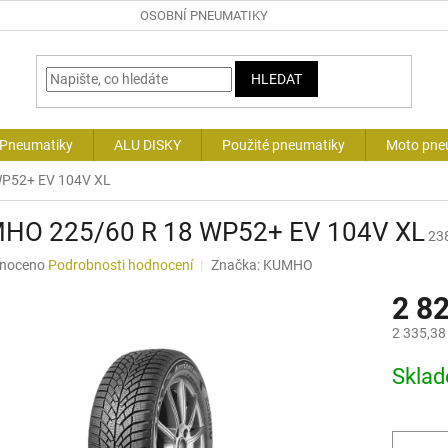
OSOBNÍ PNEUMATIKY
HLEDAT
 Pneumatiky
ALU DISKY
Použité pneumatiky
Moto pne
P52+ EV 104V XL
HO 225/60 R 18 WP52+ EV 104V XL
23
né
noceno
Podrobnosti hodnocení
Značka:
KUMHO
ní
2 8
u
2 335,38
Měrná
Skla
cena:
ek.