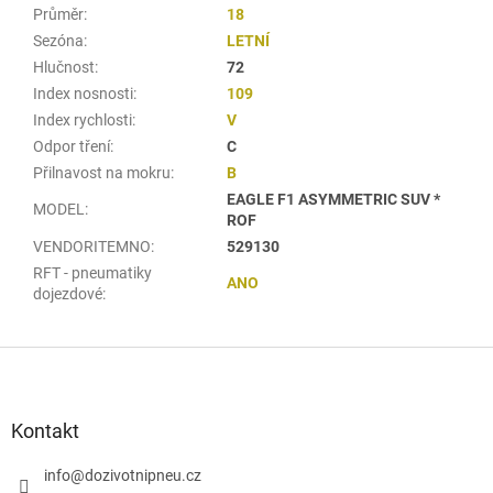
Průměr
:
18
Sezóna
:
LETNÍ
Hlučnost
:
72
Index nosnosti
:
109
Index rychlosti
:
V
Odpor tření
:
C
Přilnavost na mokru
:
B
EAGLE F1 ASYMMETRIC SUV *
MODEL
:
ROF
VENDORITEMNO
:
529130
RFT - pneumatiky
ANO
dojezdové
:
Z
á
p
a
Kontakt
t
í
info
@
dozivotnipneu.cz