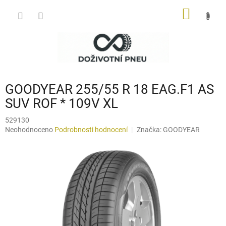
Přejít
NÁKUP
na
obsah
KOŠÍK
GOODYEAR 255/55 R 18 EAG.F1 AS
SUV ROF * 109V XL
529130
Průměrné
Neohodnoceno
Podrobnosti hodnocení
Značka:
GOODYEAR
hodnocení
produktu
je
0,0
z
5
hvězdiček.