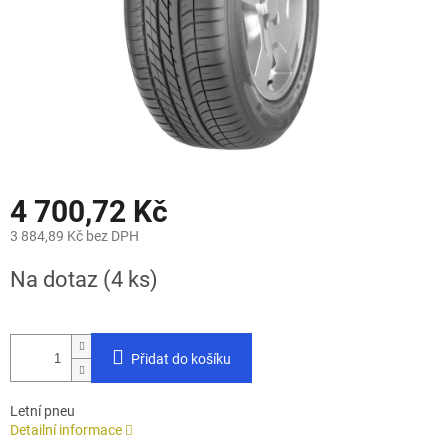
4 700,72 Kč
3 884,89 Kč bez DPH
Měrná
Na dotaz
(4 ks)
cena:
Přidat do košíku
Letní pneu
Detailní informace