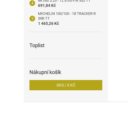
MITAS 3.25 - 12 S-05 F/R 55J TT
691,84 Kč
MICHELIN 100/100 - 18 TRACKER R
59R TT
1 465,26 Kč
Toplist
Nákupní košík
0
KS /
0 KČ
Z
á
p
a