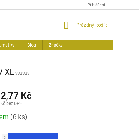
Přihlášení
NÁKUPNÍ
Prázdný košík
KOŠÍK
umatiky
Blog
Značky
V XL
532329
32,77 Kč
 Kč bez DPH
dem
(6 ks)