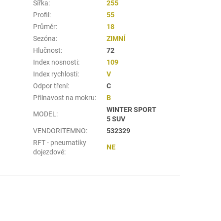
Šířka
:
255
Profil
:
55
Průměr
:
18
Sezóna
:
ZIMNÍ
Hlučnost
:
72
Index nosnosti
:
109
Index rychlosti
:
V
Odpor tření
:
C
Přilnavost na mokru
:
B
WINTER SPORT
MODEL
:
5 SUV
VENDORITEMNO
:
532329
RFT - pneumatiky
NE
dojezdové
: