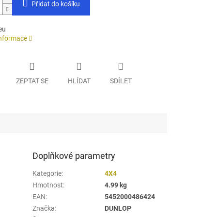
Přidat do košíku
eu
informace
ZEPTAT SE
HLÍDAT
SDÍLET
Doplňkové parametry
Kategorie
:
4X4
Hmotnost
:
4.99 kg
EAN
:
5452000486424
Značka
:
DUNLOP