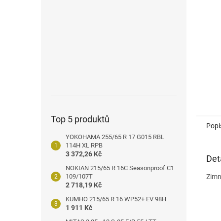
n
e
l
Top 5 produktů
Popi
YOKOHAMA 255/65 R 17 G015 RBL
114H XL RPB
3 372,26 Kč
Det
NOKIAN 215/65 R 16C Seasonproof C1
109/107T
Zimn
2 718,19 Kč
KUMHO 215/65 R 16 WP52+ EV 98H
1 911 Kč