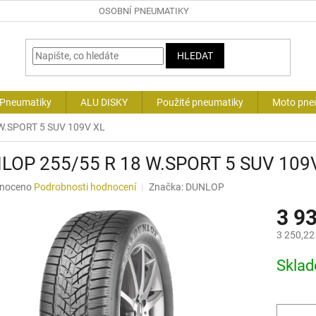
OSOBNÍ PNEUMATIKY
HLEDAT
 Pneumatiky
ALU DISKY
Použité pneumatiky
Moto pne
W.SPORT 5 SUV 109V XL
LOP 255/55 R 18 W.SPORT 5 SUV 109
né
noceno
Podrobnosti hodnocení
Značka:
DUNLOP
ní
3 9
u
3 250,22
Měrná
Skla
cena:
ek.