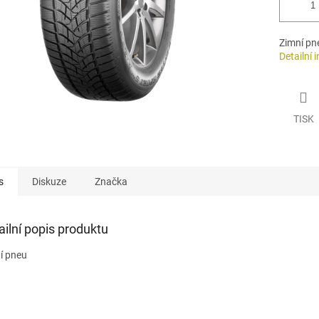
Zimní pn
Detailní 
TISK
s
Diskuze
Značka
ailní popis produktu
í pneu