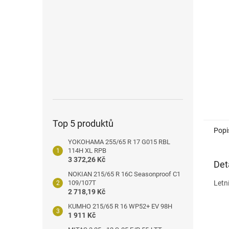
n
e
l
Top 5 produktů
Popi
YOKOHAMA 255/65 R 17 G015 RBL
114H XL RPB
3 372,26 Kč
Det
NOKIAN 215/65 R 16C Seasonproof C1
109/107T
Letn
2 718,19 Kč
KUMHO 215/65 R 16 WP52+ EV 98H
1 911 Kč