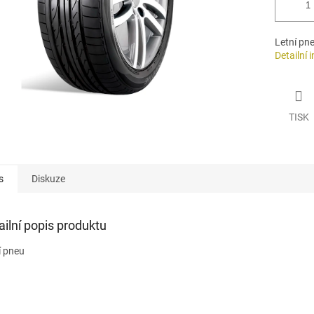
Letní pn
Detailní 
TISK
s
Diskuze
ailní popis produktu
í pneu