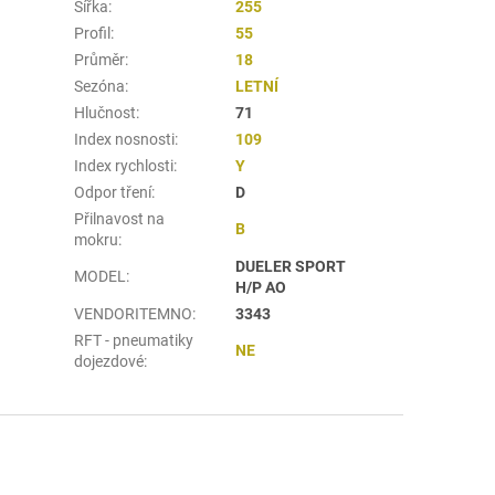
Šířka
:
255
Profil
:
55
Průměr
:
18
Sezóna
:
LETNÍ
Hlučnost
:
71
Index nosnosti
:
109
Index rychlosti
:
Y
Odpor tření
:
D
Přilnavost na
B
mokru
:
DUELER SPORT
MODEL
:
H/P AO
VENDORITEMNO
:
3343
RFT - pneumatiky
NE
dojezdové
: