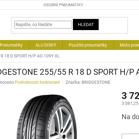
OSOBNÍ PNEUMATIKY
HLEDAT
 Pneumatiky
ALU DISKY
Použité pneumatiky
Moto pne
R 18 D SPORT H/P AO 109Y XL
DGESTONE 255/55 R 18 D SPORT H/P 
né
noceno
Podrobnosti hodnocení
Značka:
BRIDGESTONE
ní
3 7
u
3 081,25
Měrná
Na d
cena:
ek.