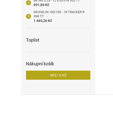
MITAS 3.25 - 12 S-05 F/R 55J TT
691,84 Kč
MICHELIN 100/100 - 18 TRACKER R
59R TT
1 465,26 Kč
Toplist
Nákupní košík
0
KS /
0 KČ
Z
á
p