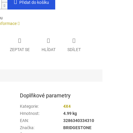
Přidat do košíku
eu
informace
ZEPTAT SE
HLÍDAT
SDÍLET
Doplňkové parametry
Kategorie
:
4X4
Hmotnost
:
4.99 kg
EAN
:
3286340334310
Značka
:
BRIDGESTONE