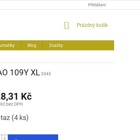
Přihlášení
NÁKUPNÍ
Prázdný košík
KOŠÍK
umatiky
Blog
Značky
AO 109Y XL
3343
28,31 Kč
 Kč bez DPH
otaz
(4 ks)