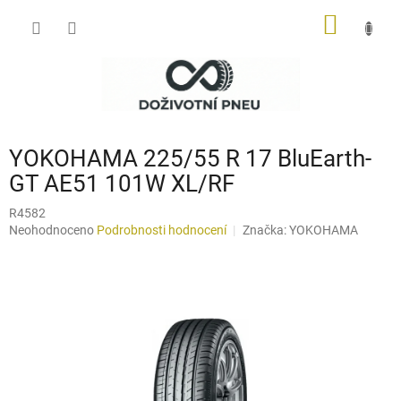
Přejít
NÁKUP
na
obsah
KOŠÍK
YOKOHAMA 225/55 R 17 BluEarth-
GT AE51 101W XL/RF
R4582
Průměrné
Neohodnoceno
Podrobnosti hodnocení
Značka:
YOKOHAMA
hodnocení
produktu
je
0,0
z
5
hvězdiček.