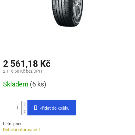
2 561,18 Kč
2 116,68 Kč bez DPH
Měrná
Skladem
(6 ks)
cena:
Přidat do košíku
Letní pneu
Detailní informace