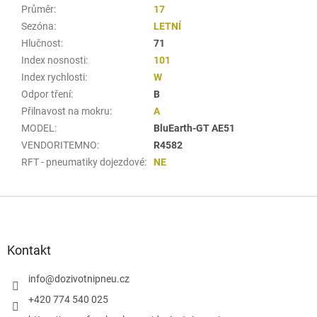
Průměr
:
17
Sezóna
:
LETNÍ
Hlučnost
:
71
Index nosnosti
:
101
Index rychlosti
:
W
Odpor tření
:
B
Přilnavost na mokru
:
A
MODEL
:
BluEarth-GT AE51
VENDORITEMNO
:
R4582
RFT - pneumatiky dojezdové
:
NE
Z
á
p
a
Kontakt
t
í
info
@
dozivotnipneu.cz
+420 774 540 025