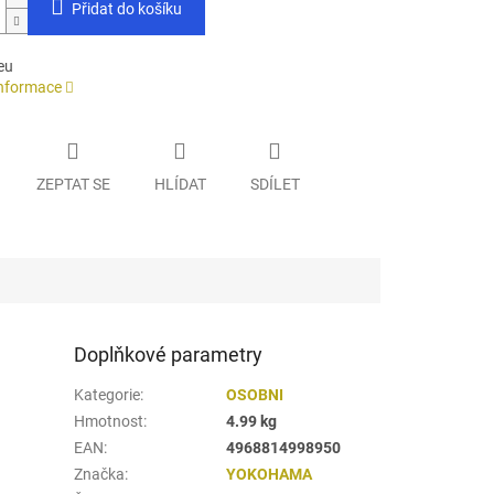
Přidat do košíku
eu
informace
ZEPTAT SE
HLÍDAT
SDÍLET
Doplňkové parametry
Kategorie
:
OSOBNI
Hmotnost
:
4.99 kg
EAN
:
4968814998950
Značka
:
YOKOHAMA