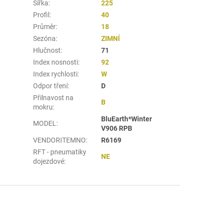
Šířka
:
225
Profil
:
40
Průměr
:
18
Sezóna
:
ZIMNÍ
Hlučnost
:
71
Index nosnosti
:
92
Index rychlosti
:
W
Odpor tření
:
D
Přilnavost na
B
mokru
:
BluEarth*Winter
MODEL
:
V906 RPB
VENDORITEMNO
:
R6169
RFT - pneumatiky
NE
dojezdové
: