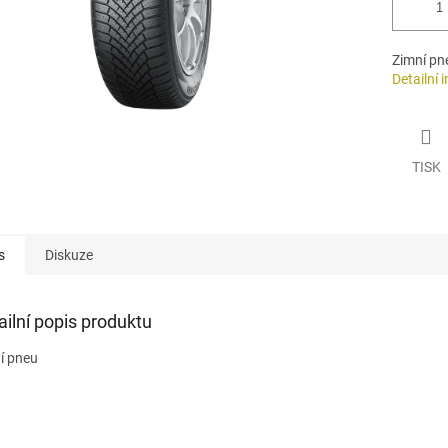
Zimní pn
Detailní 
TISK
s
Diskuze
ailní popis produktu
í pneu