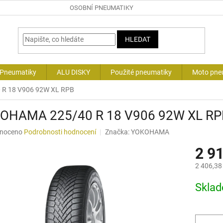
OSOBNÍ PNEUMATIKY
HLEDAT
 Pneumatiky
ALU DISKY
Použité pneumatiky
Moto pne
R 18 V906 92W XL RPB
OHAMA 225/40 R 18 V906 92W XL RP
né
noceno
Podrobnosti hodnocení
Značka:
YOKOHAMA
ní
2 9
u
2 406,38
Měrná
Skla
cena:
ek.