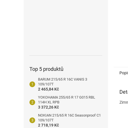
n
e
l
Top 5 produktů
Popi
BARUM 215/65 R 16C VANIS 3
109/107T
2 465,84 Kč
Det
YOKOHAMA 255/65 R 17 G015 RBL
114H XL RPB
Zimn
3 372,26 Kč
NOKIAN 215/65 R 16C Seasonproof C1
109/107T
2 718,19 Kč