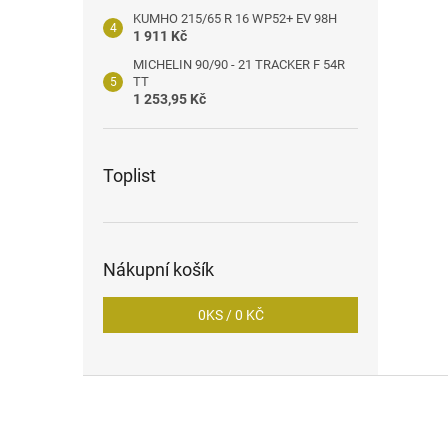
KUMHO 215/65 R 16 WP52+ EV 98H
1 911 Kč
MICHELIN 90/90 - 21 TRACKER F 54R
TT
1 253,95 Kč
Toplist
Nákupní košík
0
KS /
0 KČ
Z
á
p