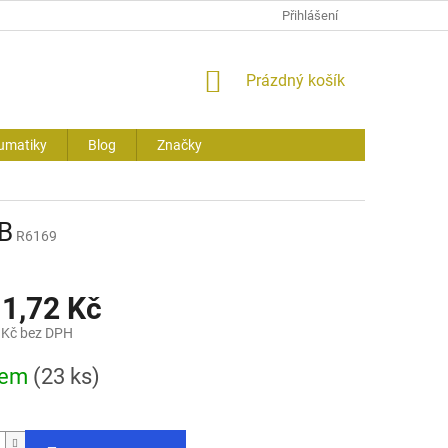
Přihlášení
NÁKUPNÍ
Prázdný košík
KOŠÍK
umatiky
Blog
Značky
B
R6169
11,72 Kč
 Kč bez DPH
dem
(23 ks)