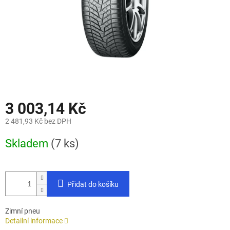
3 003,14 Kč
2 481,93 Kč bez DPH
Měrná
Skladem
(7 ks)
cena:
Přidat do košíku
Zimní pneu
Detailní informace