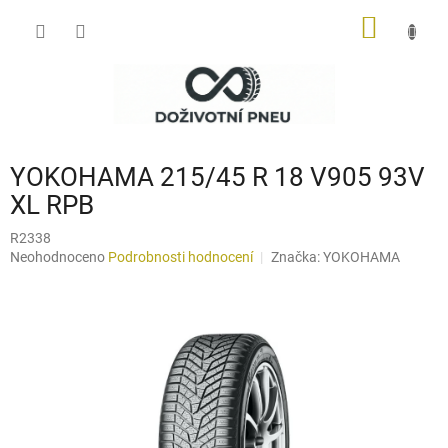
Přejít
NÁKUP
na
obsah
KOŠÍK
YOKOHAMA 215/45 R 18 V905 93V
XL RPB
R2338
Průměrné
Neohodnoceno
Podrobnosti hodnocení
Značka:
YOKOHAMA
hodnocení
produktu
je
0,0
z
5
hvězdiček.