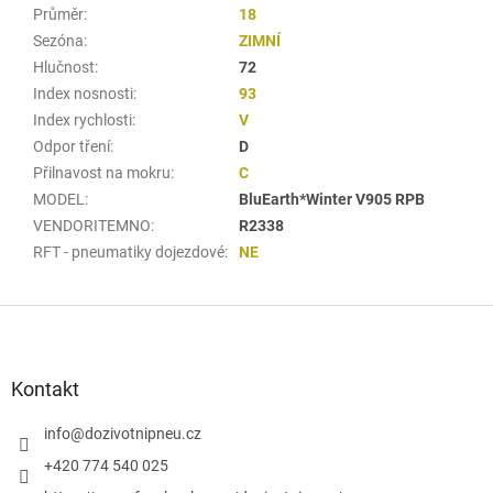
Průměr
:
18
Sezóna
:
ZIMNÍ
Hlučnost
:
72
Index nosnosti
:
93
Index rychlosti
:
V
Odpor tření
:
D
Přilnavost na mokru
:
C
MODEL
:
BluEarth*Winter V905 RPB
VENDORITEMNO
:
R2338
RFT - pneumatiky dojezdové
:
NE
Z
á
p
a
Kontakt
t
í
info
@
dozivotnipneu.cz
+420 774 540 025