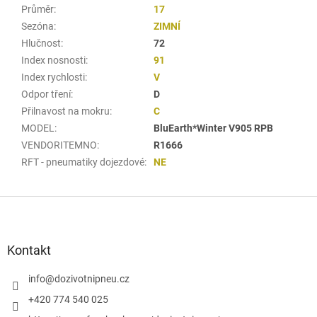
Průměr
:
17
Sezóna
:
ZIMNÍ
Hlučnost
:
72
Index nosnosti
:
91
Index rychlosti
:
V
Odpor tření
:
D
Přilnavost na mokru
:
C
MODEL
:
BluEarth*Winter V905 RPB
VENDORITEMNO
:
R1666
RFT - pneumatiky dojezdové
:
NE
Z
á
p
a
Kontakt
t
í
info
@
dozivotnipneu.cz
+420 774 540 025