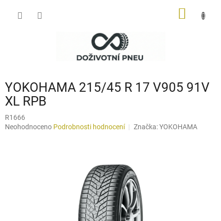
Přejít
NÁKUP
na
obsah
KOŠÍK
YOKOHAMA 215/45 R 17 V905 91V
XL RPB
R1666
Průměrné
Neohodnoceno
Podrobnosti hodnocení
Značka:
YOKOHAMA
hodnocení
produktu
je
0,0
z
5
hvězdiček.