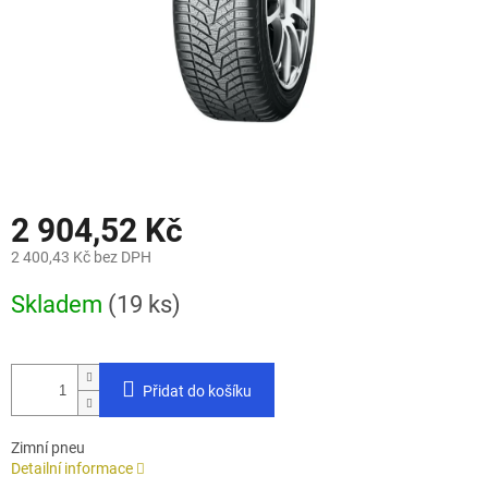
2 904,52 Kč
2 400,43 Kč bez DPH
Měrná
Skladem
(19 ks)
cena:
Přidat do košíku
Zimní pneu
Detailní informace