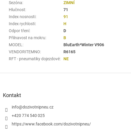
Sezóna
:
ZIMNÍ
Hlučnost
:
71
Index nosnosti
:
91
Index rychlosti
:
H
Odpor tření
:
D
Přilnavost na mokru
:
B
MODEL
:
BluEarth*Winter V906
VENDORITEMNO
:
R6165
RFT - pneumatiky dojezdové
:
NE
Z
á
p
a
Kontakt
t
í
info
@
dozivotnipneu.cz
+420 774 540 025
https://www.facebook.com/dozivotnipneu/