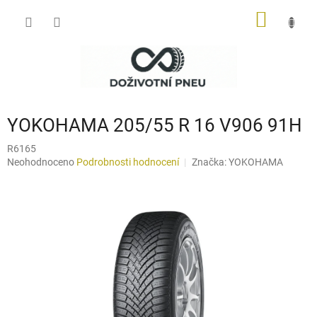
Přejít
NÁKUP
na
obsah
KOŠÍK
YOKOHAMA 205/55 R 16 V906 91H
R6165
Průměrné
Neohodnoceno
Podrobnosti hodnocení
Značka:
YOKOHAMA
hodnocení
produktu
je
0,0
z
5
hvězdiček.