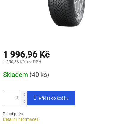
1 996,96 Kč
1 650,38 Kč bez DPH
Měrná
Skladem
(40 ks)
cena:
Přidat do košíku
Zimní pneu
Detailní informace