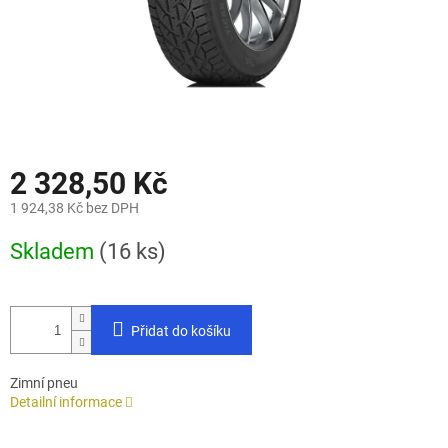
2 328,50 Kč
1 924,38 Kč bez DPH
Měrná
Skladem
(16 ks)
cena:
Přidat do košíku
Zimní pneu
Detailní informace