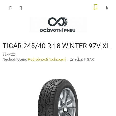
Přejít
NÁKUP
na
obsah
KOŠÍK
TIGAR 245/40 R 18 WINTER 97V XL
994422
Průměrné
Neohodnoceno
Podrobnosti hodnocení
Značka:
TIGAR
hodnocení
produktu
je
0,0
z
5
hvězdiček.