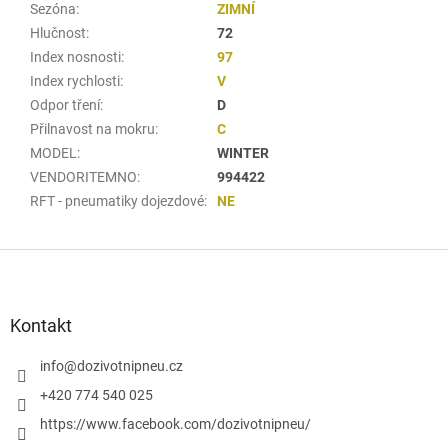
Sezóna
:
ZIMNÍ
Hlučnost
:
72
Index nosnosti
:
97
Index rychlosti
:
V
Odpor tření
:
D
Přilnavost na mokru
:
C
MODEL
:
WINTER
VENDORITEMNO
:
994422
RFT - pneumatiky dojezdové
:
NE
Z
á
p
a
Kontakt
t
í
info
@
dozivotnipneu.cz
+420 774 540 025
https://www.facebook.com/dozivotnipneu/