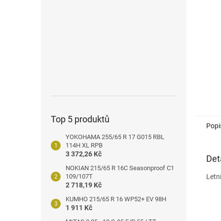
n
e
l
Top 5 produktů
Popi
YOKOHAMA 255/65 R 17 G015 RBL
114H XL RPB
3 372,26 Kč
Det
NOKIAN 215/65 R 16C Seasonproof C1
109/107T
Letn
2 718,19 Kč
KUMHO 215/65 R 16 WP52+ EV 98H
1 911 Kč