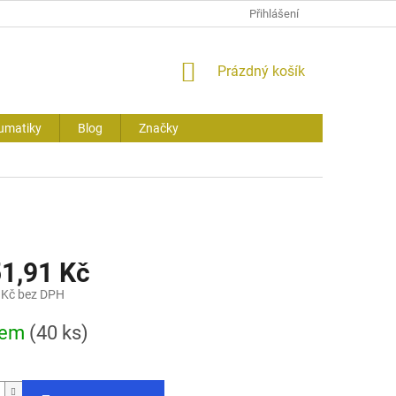
Přihlášení
NÁKUPNÍ
Prázdný košík
KOŠÍK
umatiky
Blog
Značky
51,91 Kč
 Kč bez DPH
dem
(40 ks)