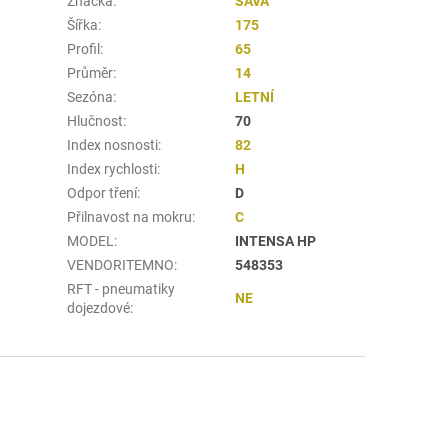
Značka
:
SAVA
Šířka
:
175
Profil
:
65
Průměr
:
14
Sezóna
:
LETNÍ
Hlučnost
:
70
Index nosnosti
:
82
Index rychlosti
:
H
Odpor tření
:
D
Přilnavost na mokru
:
C
MODEL
:
INTENSA HP
VENDORITEMNO
:
548353
RFT - pneumatiky
NE
dojezdové
: