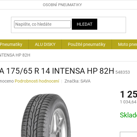
OSOBNÍ PNEUMATIKY
HLEDAT
 Pneumatiky
ALU DISKY
Použité pneumatiky
Moto pne
INTENSA HP 82H
A 175/65 R 14 INTENSA HP 82H
548353
né
noceno
Podrobnosti hodnocení
Značka:
SAVA
ní
1 2
u
1 034,64
Měrná
Skla
cena:
ek.