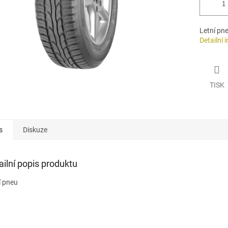
Letní pn
Detailní 
TISK
s
Diskuze
ailní popis produktu
í pneu