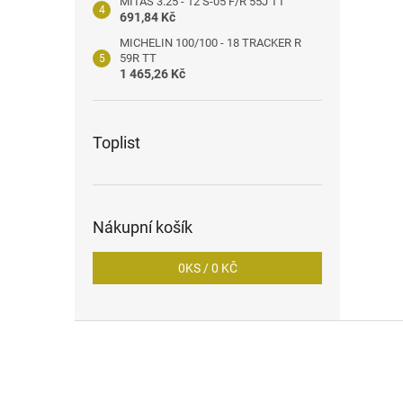
MITAS 3.25 - 12 S-05 F/R 55J TT
691,84 Kč
MICHELIN 100/100 - 18 TRACKER R
59R TT
1 465,26 Kč
Toplist
Nákupní košík
0
KS /
0 KČ
Z
á
p
a