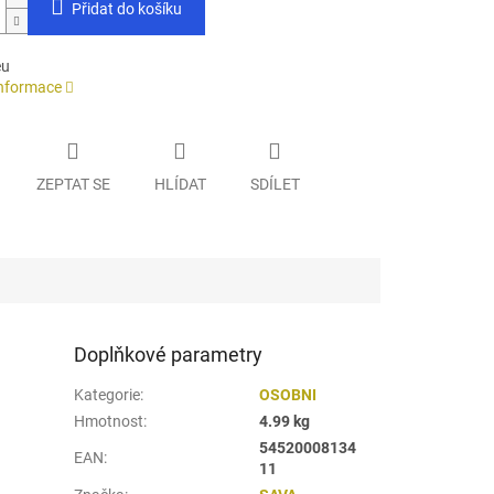
Přidat do košíku
eu
informace
ZEPTAT SE
HLÍDAT
SDÍLET
Doplňkové parametry
Kategorie
:
OSOBNI
Hmotnost
:
4.99 kg
54520008134
EAN
:
11