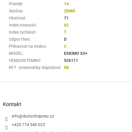
Průměr
:
14
Sezóna
:
ZIMNÍ
Hlučnost
:
71
Index nosnosti
:
82
Index rychlosti
:
T
Odpor tření
:
D
Přilnavost na mokru
:
C
MODEL
:
ESKIMO S3+
VENDORITEMNO
:
526111
RFT - pneumatiky dojezdové
:
NE
Z
á
p
a
Kontakt
t
í
info
@
dozivotnipneu.cz
+420 774 540 025