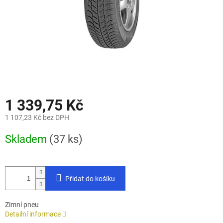
1 339,75 Kč
1 107,23 Kč bez DPH
Měrná
Skladem
(37 ks)
cena:
Přidat do košíku
Zimní pneu
Detailní informace