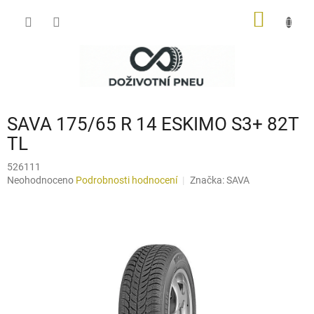
Přejít
NÁKUP
na
obsah
KOŠÍK
SAVA 175/65 R 14 ESKIMO S3+ 82T
TL
526111
Průměrné
Neohodnoceno
Podrobnosti hodnocení
Značka:
SAVA
hodnocení
produktu
je
0,0
z
5
hvězdiček.