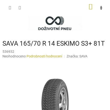
Přejít
NÁKUP
na
obsah
KOŠÍK
SAVA 165/70 R 14 ESKIMO S3+ 81T
536932
Průměrné
Neohodnoceno
Podrobnosti hodnocení
Značka:
SAVA
hodnocení
produktu
je
0,0
z
5
hvězdiček.