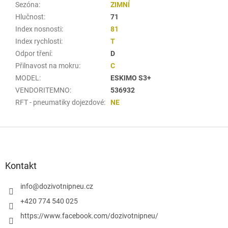
Sezóna
:
ZIMNÍ
Hlučnost
:
71
Index nosnosti
:
81
Index rychlosti
:
T
Odpor tření
:
D
Přilnavost na mokru
:
C
MODEL
:
ESKIMO S3+
VENDORITEMNO
:
536932
RFT - pneumatiky dojezdové
:
NE
Z
á
p
a
Kontakt
t
í
info
@
dozivotnipneu.cz
+420 774 540 025
https://www.facebook.com/dozivotnipneu/