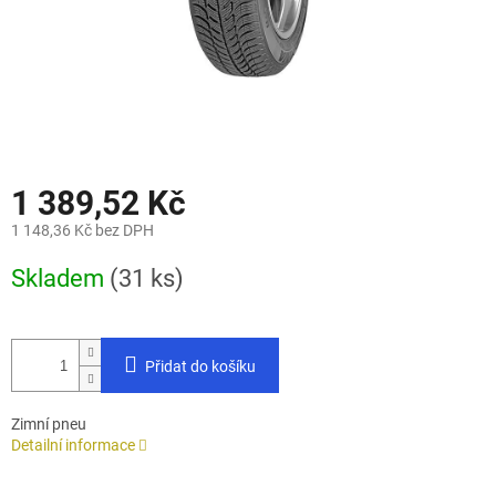
1 389,52 Kč
1 148,36 Kč bez DPH
Měrná
Skladem
(31 ks)
cena:
Přidat do košíku
Zimní pneu
Detailní informace