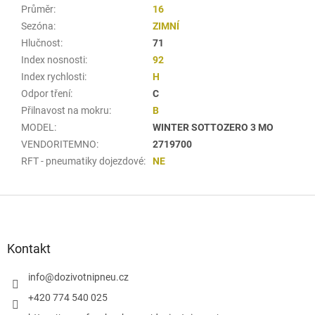
Průměr
:
16
Sezóna
:
ZIMNÍ
Hlučnost
:
71
Index nosnosti
:
92
Index rychlosti
:
H
Odpor tření
:
C
Přilnavost na mokru
:
B
MODEL
:
WINTER SOTTOZERO 3 MO
VENDORITEMNO
:
2719700
RFT - pneumatiky dojezdové
:
NE
Z
á
p
a
Kontakt
t
í
info
@
dozivotnipneu.cz
+420 774 540 025