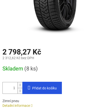
2 798,27 Kč
2 312,62 Kč bez DPH
Měrná
Skladem
(8 ks)
cena:
Přidat do košíku
Zimní pneu
Detailní informace