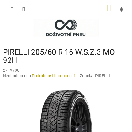
Přejít
NÁKUP
na
obsah
KOŠÍK
PIRELLI 205/60 R 16 W.S.Z.3 MO
92H
2719700
Průměrné
Neohodnoceno
Podrobnosti hodnocení
Značka:
PIRELLI
hodnocení
produktu
je
0,0
z
5
hvězdiček.