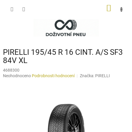
Přejít
NÁKUP
na
obsah
KOŠÍK
PIRELLI 195/45 R 16 CINT. A/S SF3
84V XL
4688300
Průměrné
Neohodnoceno
Podrobnosti hodnocení
Značka:
PIRELLI
hodnocení
produktu
je
0,0
z
5
hvězdiček.