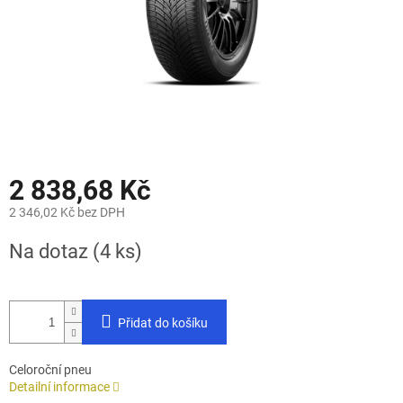
2 838,68 Kč
2 346,02 Kč bez DPH
Měrná
Na dotaz
(4 ks)
cena:
Přidat do košíku
Celoroční pneu
Detailní informace