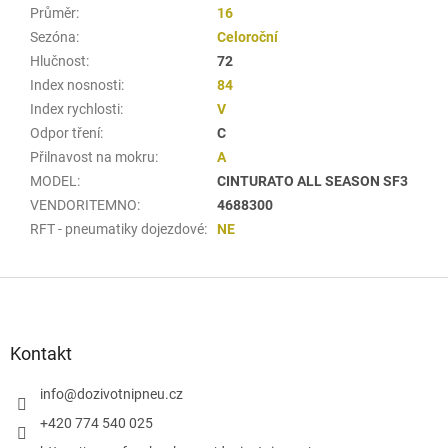
Průměr
:
16
Sezóna
:
Celoroční
Hlučnost
:
72
Index nosnosti
:
84
Index rychlosti
:
V
Odpor tření
:
C
Přilnavost na mokru
:
A
MODEL
:
CINTURATO ALL SEASON SF3
VENDORITEMNO
:
4688300
RFT - pneumatiky dojezdové
:
NE
Z
á
p
a
Kontakt
t
í
info
@
dozivotnipneu.cz
+420 774 540 025