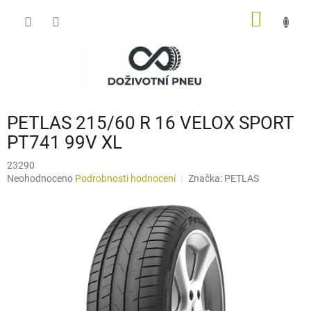
Přejít
NÁKUP
na
obsah
KOŠÍK
PETLAS 215/60 R 16 VELOX SPORT
PT741 99V XL
23290
Průměrné
Neohodnoceno
Podrobnosti hodnocení
Značka:
PETLAS
hodnocení
produktu
je
0,0
z
5
hvězdiček.