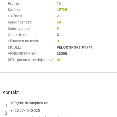
Průměr
:
16
Sezóna
:
LETNÍ
Hlučnost
:
71
Index nosnosti
:
99
Index rychlosti
:
V
Odpor tření
:
C
Přilnavost na mokru
:
B
MODEL
:
VELOX SPORT PT741
VENDORITEMNO
:
23290
RFT - pneumatiky dojezdové
:
NE
Z
á
p
a
Kontakt
t
í
info
@
dozivotnipneu.cz
+420 774 540 025