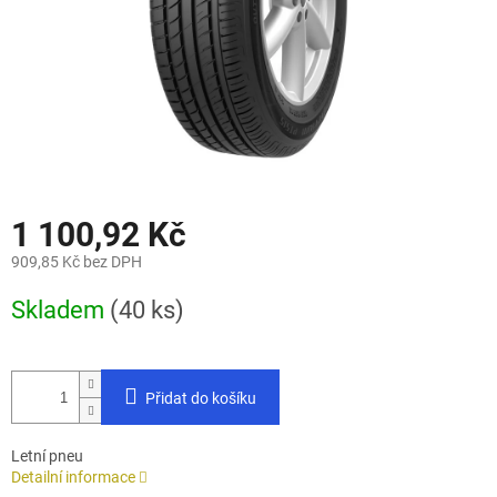
1 100,92 Kč
909,85 Kč bez DPH
Měrná
Skladem
(40 ks)
cena:
Přidat do košíku
Letní pneu
Detailní informace