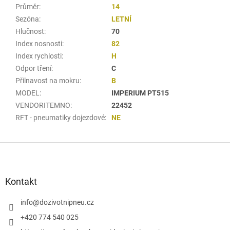
Průměr
:
14
Sezóna
:
LETNÍ
Hlučnost
:
70
Index nosnosti
:
82
Index rychlosti
:
H
Odpor tření
:
C
Přilnavost na mokru
:
B
MODEL
:
IMPERIUM PT515
VENDORITEMNO
:
22452
RFT - pneumatiky dojezdové
:
NE
Z
á
p
a
Kontakt
t
í
info
@
dozivotnipneu.cz
+420 774 540 025