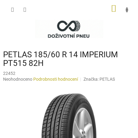
Přejít
NÁKUP
na
obsah
KOŠÍK
PETLAS 185/60 R 14 IMPERIUM
PT515 82H
22452
Průměrné
Neohodnoceno
Podrobnosti hodnocení
Značka:
PETLAS
hodnocení
produktu
je
0,0
z
5
hvězdiček.