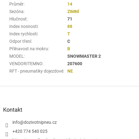
Průměr
:
14
Sezóna
:
ZIMNÍ
Hlučnost
:
71
Index nosnosti
:
88
Index rychlosti
:
T
Odpor tření
:
C
Přilnavost na mokru
:
B
MODEL
:
SNOWMASTER 2
VENDORITEMNO
:
207600
RFT - pneumatiky dojezdové
:
NE
Z
á
p
a
Kontakt
t
í
info
@
dozivotnipneu.cz
+420 774 540 025