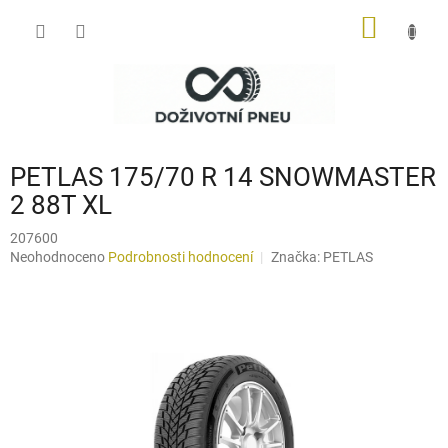
Přejít
NÁKUP
na
obsah
KOŠÍK
PETLAS 175/70 R 14 SNOWMASTER
2 88T XL
207600
Průměrné
Neohodnoceno
Podrobnosti hodnocení
Značka:
PETLAS
hodnocení
produktu
je
0,0
z
5
hvězdiček.