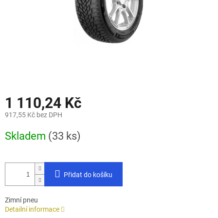
1 110,24 Kč
917,55 Kč bez DPH
Měrná
Skladem
(33 ks)
cena:
Přidat do košíku
Zimní pneu
Detailní informace