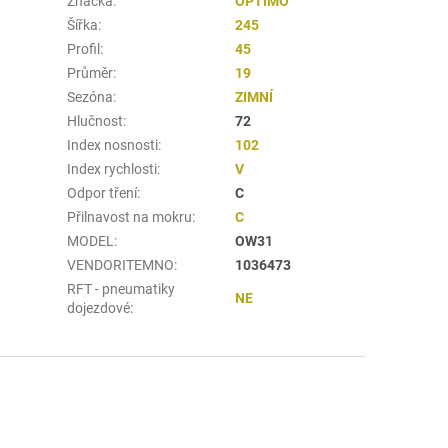
Značka
:
OPTIMO
Šířka
:
245
Profil
:
45
Průměr
:
19
Sezóna
:
ZIMNÍ
Hlučnost
:
72
Index nosnosti
:
102
Index rychlosti
:
V
Odpor tření
:
C
Přilnavost na mokru
:
C
MODEL
:
OW31
VENDORITEMNO
:
1036473
RFT - pneumatiky
NE
dojezdové
: