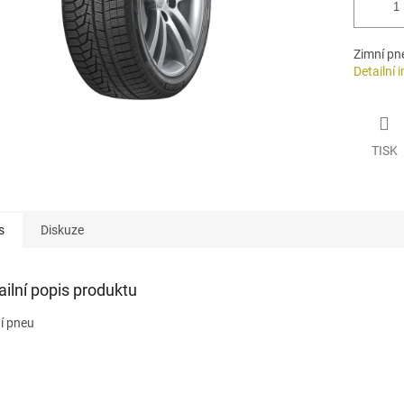
Zimní pn
Detailní 
TISK
s
Diskuze
ailní popis produktu
í pneu