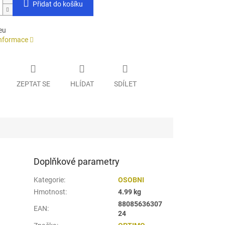
Přidat do košíku
eu
informace
ZEPTAT SE
HLÍDAT
SDÍLET
Doplňkové parametry
Kategorie
:
OSOBNI
Hmotnost
:
4.99 kg
88085636307
EAN
:
24