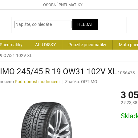
OSOBNÍ PNEUMATIKY
HLEDAT
 Pneumatiky
ALU DISKY
Použité pneumatiky
Moto pne
19 OW31 102V XL
IMO 245/45 R 19 OW31 102V XL
1036473
né
noceno
Podrobnosti hodnocení
Značka:
OPTIMO
ní
3 0
u
2 523,38
Měrná
Skla
cena:
ek.