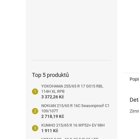
n
e
l
Top 5 produktů
Popi
YOKOHAMA 255/65 R 17 G015 RBL
114H XL RPB
3 372,26 Kč
Det
NOKIAN 215/65 R 16C Seasonproof C1
109/107T
Zimn
2 718,19 Kč
KUMHO 215/65 R 16 WP52+ EV 98H
1 911 Kč