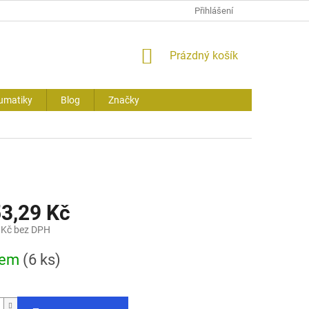
Přihlášení
NÁKUPNÍ
Prázdný košík
KOŠÍK
umatiky
Blog
Značky
53,29 Kč
 Kč bez DPH
dem
(6 ks)