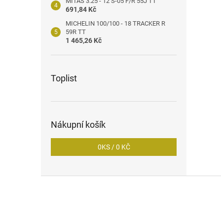
MITAS 3.25 - 12 S-05 F/R 55J TT
691,84 Kč
MICHELIN 100/100 - 18 TRACKER R
59R TT
1 465,26 Kč
Toplist
Nákupní košík
0
KS /
0 KČ
Z
á
p
a