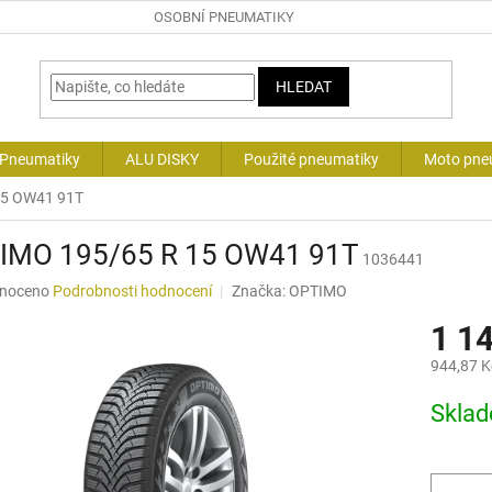
OSOBNÍ PNEUMATIKY
HLEDAT
 Pneumatiky
ALU DISKY
Použité pneumatiky
Moto pne
15 OW41 91T
IMO 195/65 R 15 OW41 91T
1036441
né
noceno
Podrobnosti hodnocení
Značka:
OPTIMO
ní
1 1
u
944,87 K
Měrná
Skla
cena:
ek.