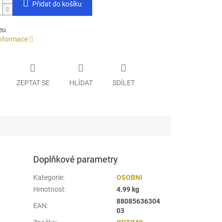
Přidat do košíku
eu
informace
ZEPTAT SE
HLÍDAT
SDÍLET
Doplňkové parametry
Kategorie
:
OSOBNI
Hmotnost
:
4.99 kg
88085636304
EAN
:
03