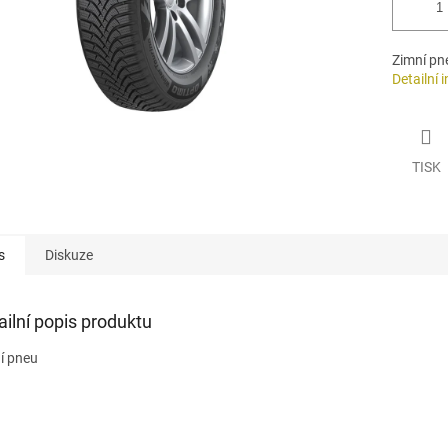
Zimní pn
Detailní 
TISK
s
Diskuze
ailní popis produktu
í pneu