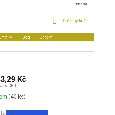
Přihlášení
NÁKUPNÍ
Prázdný košík
KOŠÍK
umatiky
Blog
Značky
43,29 Kč
č bez DPH
dem
(40 ks)