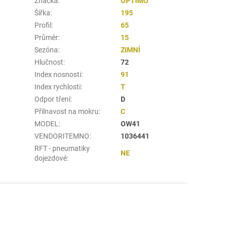
Značka
:
OPTIMO
Šířka
:
195
Profil
:
65
Průměr
:
15
Sezóna
:
ZIMNÍ
Hlučnost
:
72
Index nosnosti
:
91
Index rychlosti
:
T
Odpor tření
:
D
Přilnavost na mokru
:
C
MODEL
:
OW41
VENDORITEMNO
:
1036441
RFT - pneumatiky
NE
dojezdové
: