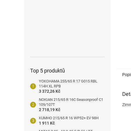
n
e
l
Top 5 produktů
Popi
YOKOHAMA 255/65 R 17 G015 RBL
114H XL RPB
3 372,26 Kč
Det
NOKIAN 215/65 R 16C Seasonproof C1
109/107T
Zimn
2 718,19 Kč
KUMHO 215/65 R 16 WP52+ EV 98H
1 911 Kč