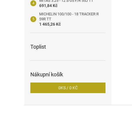
MITAS 3.25 - 12 S-05 F/R 55J TT
691,84 Kč
MICHELIN 100/100 - 18 TRACKER R
59R TT
1 465,26 Kč
Toplist
Nákupní košík
0
KS /
0 KČ
Z
á
p
a