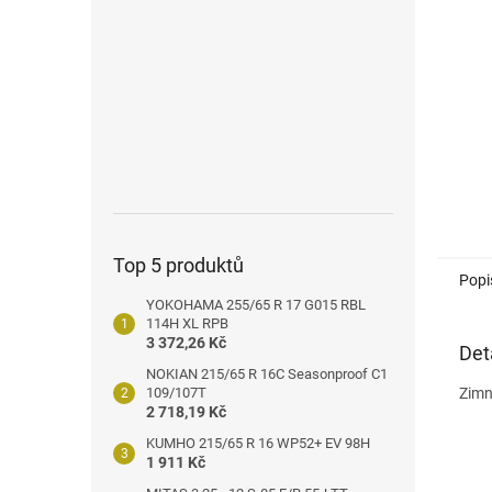
n
e
l
Top 5 produktů
Popi
YOKOHAMA 255/65 R 17 G015 RBL
114H XL RPB
3 372,26 Kč
Det
NOKIAN 215/65 R 16C Seasonproof C1
109/107T
Zimn
2 718,19 Kč
KUMHO 215/65 R 16 WP52+ EV 98H
1 911 Kč