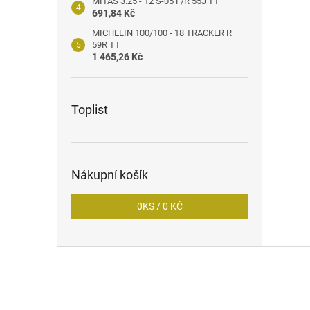
MITAS 3.25 - 12 S-05 F/R 55J TT
691,84 Kč
MICHELIN 100/100 - 18 TRACKER R
59R TT
1 465,26 Kč
Toplist
Nákupní košík
0
KS /
0 KČ
Z
á
p
a