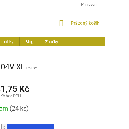
Přihlášení
NÁKUPNÍ
Prázdný košík
KOŠÍK
umatiky
Blog
Značky
104V XL
15485
41,75 Kč
 Kč bez DPH
dem
(24 ks)