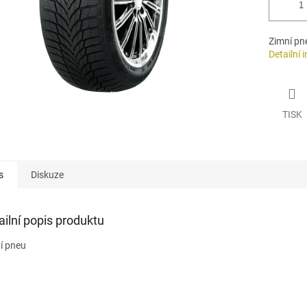
Zimní pn
Detailní 
TISK
s
Diskuze
ailní popis produktu
í pneu