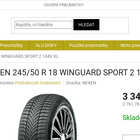
OSOBNÍ PNEUMATIKY
HLEDAT
 Pneumatiky
ALU DISKY
Použité pneumatiky
Moto pne
8 WINGUARD SPORT 2 104V XL
EN 245/50 R 18 WINGUARD SPORT 2 
né
noceno
Podrobnosti hodnocení
Značka:
NEXEN
ní
3 3
u
2 761,78
Měrná
Skla
cena:
ek.