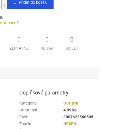
Přidat do košíku
eu
informace
ZEPTAT SE
HLÍDAT
SDÍLET
Doplňkové parametry
Kategorie
:
OSOBNI
Hmotnost
:
4.99 kg
EAN
:
8807622548505
Značka
:
NEXEN