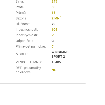
Šířka
:
245
Profil
:
50
Průměr
:
18
Sezóna
:
ZIMNÍ
Hlučnost
:
72
Index nosnosti
:
104
Index rychlosti
:
V
Odpor tření
:
C
Přilnavost na mokru
:
C
WINGUARD
MODEL
:
SPORT 2
VENDORITEMNO
:
15485
RFT - pneumatiky
NE
dojezdové
: