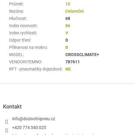
Průměr
:
15
Sezóna
:
Celoroční
Hlučnost
:
68
Index nosnosti
:
86
Index rychlosti
:
V
Odpor tření
:
D
Přilnavost na mokru
:
B
MODEL
:
CROSSCLIMATE+
VENDORITEMNO
:
787611
RFT - pneumatiky dojezdové
:
NE
Z
á
p
a
Kontakt
t
í
info
@
dozivotnipneu.cz
+420 774 540 025