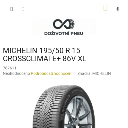
Přejít
NÁKUP
na
obsah
KOŠÍK
MICHELIN 195/50 R 15
CROSSCLIMATE+ 86V XL
787611
Průměrné
Neohodnoceno
Podrobnosti hodnocení
Značka:
MICHELIN
hodnocení
produktu
je
0,0
z
5
hvězdiček.