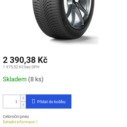
2 390,38 Kč
1 975,52 Kč bez DPH
Měrná
Skladem
(8 ks)
cena:
Přidat do košíku
Celoroční pneu
Detailní informace