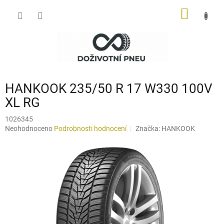
Přejít
NÁKUP
na
obsah
KOŠÍK
HANKOOK 235/50 R 17 W330 100V
XL RG
1026345
Průměrné
Neohodnoceno
Podrobnosti hodnocení
Značka:
HANKOOK
hodnocení
produktu
je
0,0
z
5
hvězdiček.