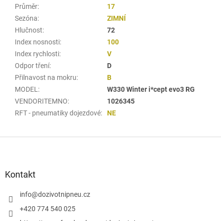
Průměr
:
17
Sezóna
:
ZIMNÍ
Hlučnost
:
72
Index nosnosti
:
100
Index rychlosti
:
V
Odpor tření
:
D
Přilnavost na mokru
:
B
MODEL
:
W330 Winter i*cept evo3 RG
VENDORITEMNO
:
1026345
RFT - pneumatiky dojezdové
:
NE
Z
á
p
a
Kontakt
t
í
info
@
dozivotnipneu.cz
+420 774 540 025