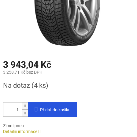
3 943,04 Kč
3 258,71 Kč bez DPH
Měrná
Na dotaz
(4 ks)
cena:
Přidat do košíku
Zimní pneu
Detailní informace