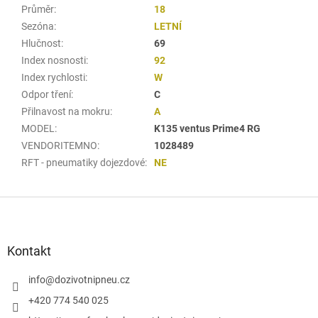
Průměr
:
18
Sezóna
:
LETNÍ
Hlučnost
:
69
Index nosnosti
:
92
Index rychlosti
:
W
Odpor tření
:
C
Přilnavost na mokru
:
A
MODEL
:
K135 ventus Prime4 RG
VENDORITEMNO
:
1028489
RFT - pneumatiky dojezdové
:
NE
Z
á
p
a
Kontakt
t
í
info
@
dozivotnipneu.cz
+420 774 540 025