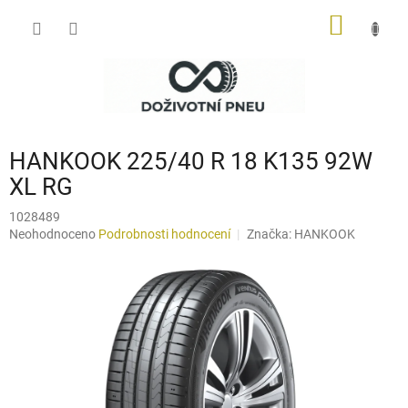
Přejít
NÁKUP
na
obsah
KOŠÍK
HANKOOK 225/40 R 18 K135 92W
XL RG
1028489
Průměrné
Neohodnoceno
Podrobnosti hodnocení
Značka:
HANKOOK
hodnocení
produktu
je
0,0
z
5
hvězdiček.