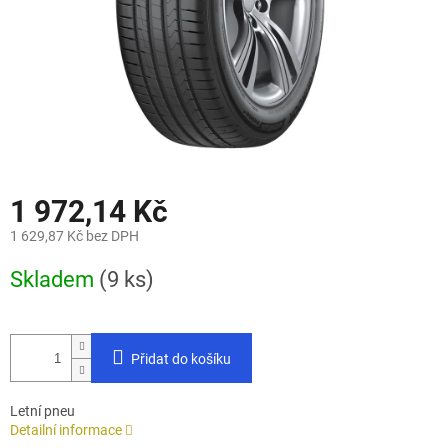
1 972,14 Kč
1 629,87 Kč bez DPH
Měrná
Skladem
(9 ks)
cena:
Přidat do košíku
Letní pneu
Detailní informace