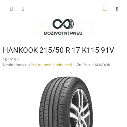
Přejít
NÁKUP
na
obsah
KOŠÍK
HANKOOK 215/50 R 17 K115 91V
1009190
Průměrné
Neohodnoceno
Podrobnosti hodnocení
Značka:
HANKOOK
hodnocení
produktu
je
0,0
z
5
hvězdiček.