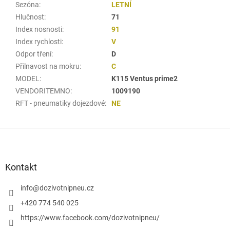
Sezóna
:
LETNÍ
Hlučnost
:
71
Index nosnosti
:
91
Index rychlosti
:
V
Odpor tření
:
D
Přilnavost na mokru
:
C
MODEL
:
K115 Ventus prime2
VENDORITEMNO
:
1009190
RFT - pneumatiky dojezdové
:
NE
Z
á
p
a
Kontakt
t
í
info
@
dozivotnipneu.cz
+420 774 540 025
https://www.facebook.com/dozivotnipneu/