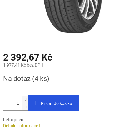
2 392,67 Kč
1 977,41 Kč bez DPH
Měrná
Na dotaz
(4 ks)
cena:
Přidat do košíku
Letní pneu
Detailní informace