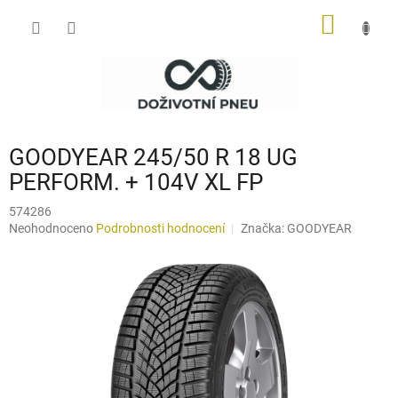
Přejít
NÁKUP
na
obsah
KOŠÍK
GOODYEAR 245/50 R 18 UG
PERFORM. + 104V XL FP
574286
Průměrné
Neohodnoceno
Podrobnosti hodnocení
Značka:
GOODYEAR
hodnocení
produktu
je
0,0
z
5
hvězdiček.