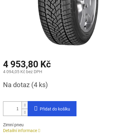
4 953,80 Kč
4 094,05 Kč bez DPH
Měrná
Na dotaz
(4 ks)
cena:
Přidat do košíku
Zimní pneu
Detailní informace