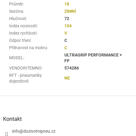
Průměr
:
18
Sezóna
:
ZIMNÍ
Hlučnost
:
72
Index nosnosti
:
104
Index rychlosti
:
V
Odpor tření
:
C
Přilnavost na mokru
:
C
ULTRAGRIP PERFORMANCE +
MODEL
:
FP
VENDORITEMNO
:
574286
RFT - pneumatiky
NE
dojezdové
:
Z
á
p
a
Kontakt
t
í
info
@
dozivotnipneu.cz