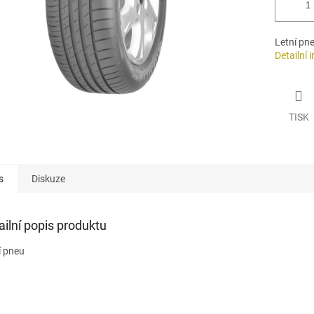
Letní pn
Detailní 
TISK
s
Diskuze
ailní popis produktu
í pneu