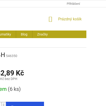
Přihlášení
NÁKUPNÍ
Prázdný košík
KOŠÍK
umatiky
Blog
Značky
4H
546350
42,89 Kč
 Kč bez DPH
dem
(6 ks)