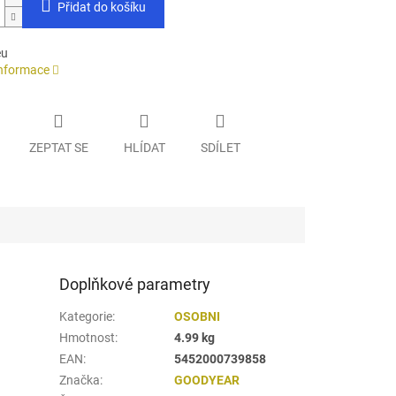
Přidat do košíku
eu
informace
ZEPTAT SE
HLÍDAT
SDÍLET
Doplňkové parametry
Kategorie
:
OSOBNI
Hmotnost
:
4.99 kg
EAN
:
5452000739858
Značka
:
GOODYEAR