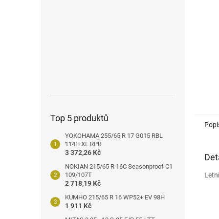
n
e
l
Top 5 produktů
Popi
YOKOHAMA 255/65 R 17 G015 RBL
114H XL RPB
3 372,26 Kč
Det
NOKIAN 215/65 R 16C Seasonproof C1
109/107T
Letn
2 718,19 Kč
KUMHO 215/65 R 16 WP52+ EV 98H
1 911 Kč