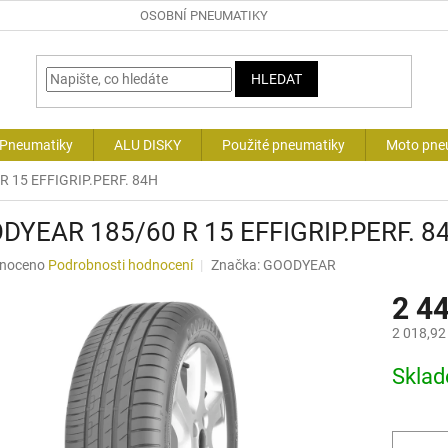
OSOBNÍ PNEUMATIKY
HLEDAT
 Pneumatiky
ALU DISKY
Použité pneumatiky
Moto pne
 15 EFFIGRIP.PERF. 84H
DYEAR 185/60 R 15 EFFIGRIP.PERF. 8
né
noceno
Podrobnosti hodnocení
Značka:
GOODYEAR
ní
2 4
u
2 018,92
Měrná
Skla
cena:
ek.