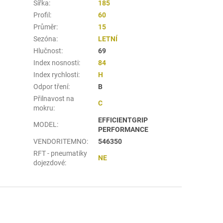
Šířka
:
185
Profil
:
60
Průměr
:
15
Sezóna
:
LETNÍ
Hlučnost
:
69
Index nosnosti
:
84
Index rychlosti
:
H
Odpor tření
:
B
Přilnavost na
C
mokru
:
EFFICIENTGRIP
MODEL
:
PERFORMANCE
VENDORITEMNO
:
546350
RFT - pneumatiky
NE
dojezdové
: