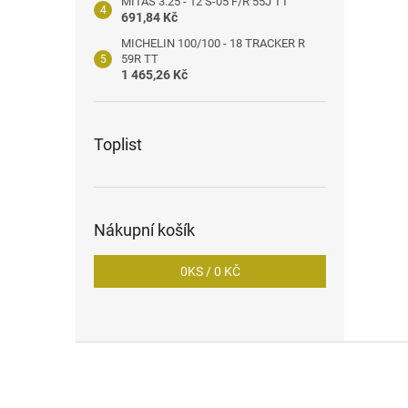
MITAS 3.25 - 12 S-05 F/R 55J TT
691,84 Kč
MICHELIN 100/100 - 18 TRACKER R
59R TT
1 465,26 Kč
Toplist
Nákupní košík
0
KS /
0 KČ
Z
á
p