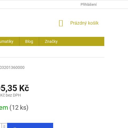
Přihlášení
NÁKUPNÍ
Prázdný košík
KOŠÍK
umatiky
Blog
Značky
03201360000
05,35 Kč
 Kč bez DPH
dem
(12 ks)