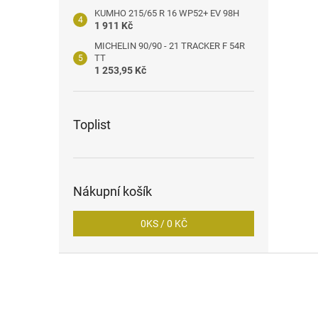
KUMHO 215/65 R 16 WP52+ EV 98H
1 911 Kč
MICHELIN 90/90 - 21 TRACKER F 54R
TT
1 253,95 Kč
Toplist
Nákupní košík
0
KS /
0 KČ
Z
á
p
a