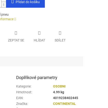
Přidat do košíku
í pneu
informace
ZEPTAT SE
HLÍDAT
SDÍLET
Doplňkové parametry
Kategorie
:
OSOBNI
Hmotnost
:
4.99 kg
EAN
:
4019238402445
Značka
:
CONTINENTAL