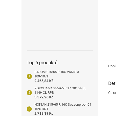
n
e
l
Top 5 produktů
Popi
BARUM 215/65 R 16C VANIS 3
109/107T
2 465,84 Kč
Det
YOKOHAMA 255/65 R 17 G015 RBL
114H XL RPB
Celo
3 372,26 Kč
NOKIAN 215/65 R 16C Seasonproof C1
109/107T
2 718,19 Kč