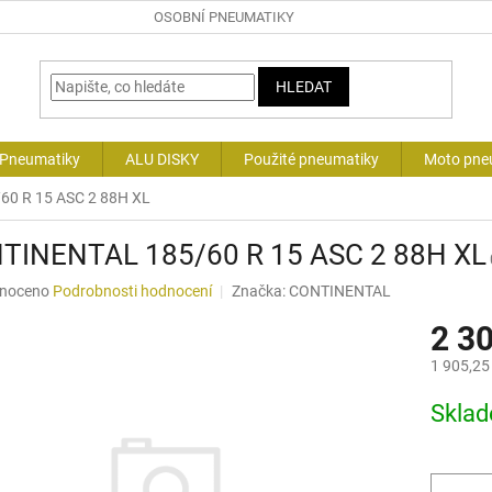
OSOBNÍ PNEUMATIKY
HLEDAT
 Pneumatiky
ALU DISKY
Použité pneumatiky
Moto pne
0 R 15 ASC 2 88H XL
TINENTAL 185/60 R 15 ASC 2 88H XL
né
noceno
Podrobnosti hodnocení
Značka:
CONTINENTAL
ní
2 3
u
1 905,25
Měrná
Skla
cena:
ek.