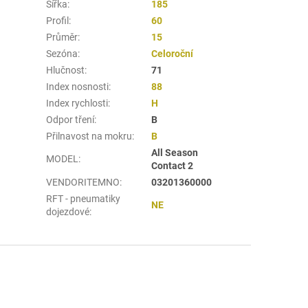
Šířka
:
185
Profil
:
60
Průměr
:
15
Sezóna
:
Celoroční
Hlučnost
:
71
Index nosnosti
:
88
Index rychlosti
:
H
Odpor tření
:
B
Přilnavost na mokru
:
B
All Season
MODEL
:
Contact 2
VENDORITEMNO
:
03201360000
RFT - pneumatiky
NE
dojezdové
: