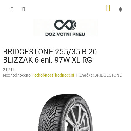
Přejít
NÁKUP
na
obsah
KOŠÍK
BRIDGESTONE 255/35 R 20
BLIZZAK 6 enl. 97W XL RG
21245
Průměrné
Neohodnoceno
Podrobnosti hodnocení
Značka:
BRIDGESTONE
hodnocení
produktu
je
0,0
z
5
hvězdiček.