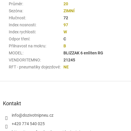
Průměr
:
20
Sezóna
:
ZIMNÍ
Hlučnost
:
72
Index nosnosti
:
97
Index rychlosti
:
W
Odpor tření
:
C
Přilnavost na mokru
:
B
MODEL
:
BLIZZAK 6 enliten RG
VENDORITEMNO
:
21245
RFT - pneumatiky dojezdové
:
NE
Z
á
p
a
Kontakt
t
í
info
@
dozivotnipneu.cz
+420 774 540 025