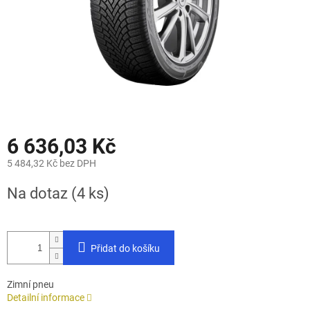
6 636,03 Kč
5 484,32 Kč bez DPH
Měrná
Na dotaz
(4 ks)
cena:
Přidat do košíku
Zimní pneu
Detailní informace