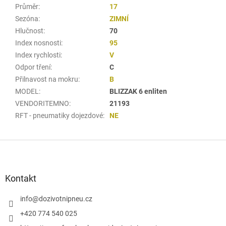
Průměr
:
17
Sezóna
:
ZIMNÍ
Hlučnost
:
70
Index nosnosti
:
95
Index rychlosti
:
V
Odpor tření
:
C
Přilnavost na mokru
:
B
MODEL
:
BLIZZAK 6 enliten
VENDORITEMNO
:
21193
RFT - pneumatiky dojezdové
:
NE
Z
á
p
a
Kontakt
t
í
info
@
dozivotnipneu.cz
+420 774 540 025