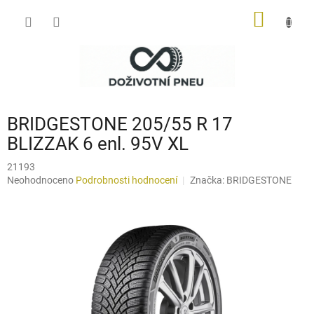
Přejít
NÁKUP
na
obsah
KOŠÍK
BRIDGESTONE 205/55 R 17
BLIZZAK 6 enl. 95V XL
21193
Průměrné
Neohodnoceno
Podrobnosti hodnocení
Značka:
BRIDGESTONE
hodnocení
produktu
je
0,0
z
5
hvězdiček.