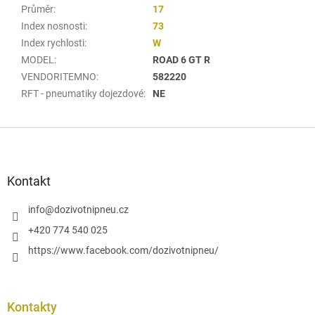
Průměr
:
17
Index nosnosti
:
73
Index rychlosti
:
W
MODEL
:
ROAD 6 GT R
VENDORITEMNO
:
582220
RFT - pneumatiky dojezdové
:
NE
Z
á
p
a
Kontakt
t
í
info
@
dozivotnipneu.cz
+420 774 540 025
https://www.facebook.com/dozivotnipneu/
Kontakty