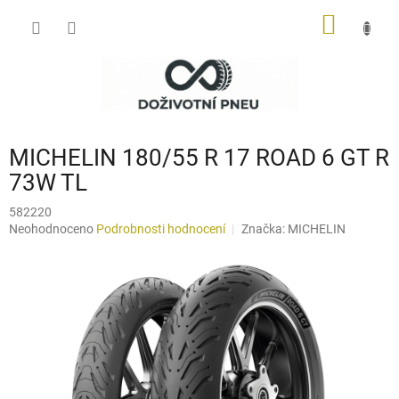
Přejít
NÁKUP
na
obsah
KOŠÍK
MICHELIN 180/55 R 17 ROAD 6 GT R
73W TL
582220
Průměrné
Neohodnoceno
Podrobnosti hodnocení
Značka:
MICHELIN
hodnocení
produktu
je
0,0
z
5
hvězdiček.