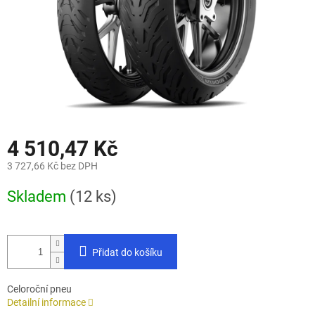
4 510,47 Kč
3 727,66 Kč bez DPH
Měrná
Skladem
(12 ks)
cena:
Přidat do košíku
Celoroční pneu
Detailní informace