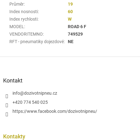
Průměr
:
19
Index nosnosti
:
60
Index rychlosti
:
W
MODEL
:
ROAD 6 F
VENDORITEMNO
:
749529
RFT - pneumatiky dojezdové
:
NE
Z
á
p
a
Kontakt
t
í
info
@
dozivotnipneu.cz
+420 774 540 025
https://www.facebook.com/dozivotnipneu/
Kontakty