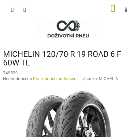
Přejít
NÁKUP
na
obsah
KOŠÍK
MICHELIN 120/70 R 19 ROAD 6 F
60W TL
749529
Průměrné
Neohodnoceno
Podrobnosti hodnocení
Značka:
MICHELIN
hodnocení
produktu
je
0,0
z
5
hvězdiček.