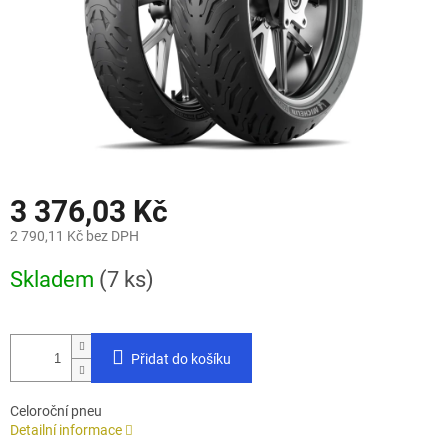
3 376,03 Kč
2 790,11 Kč bez DPH
Měrná
Skladem
(7 ks)
cena:
Přidat do košíku
Celoroční pneu
Detailní informace