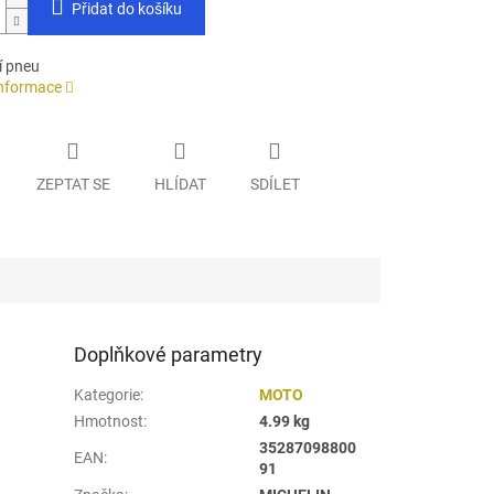
Přidat do košíku
í pneu
informace
ZEPTAT SE
HLÍDAT
SDÍLET
Doplňkové parametry
Kategorie
:
MOTO
Hmotnost
:
4.99 kg
35287098800
EAN
:
91