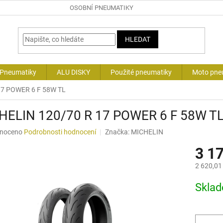
OSOBNÍ PNEUMATIKY
HLEDAT
 Pneumatiky
ALU DISKY
Použité pneumatiky
Moto pne
17 POWER 6 F 58W TL
HELIN 120/70 R 17 POWER 6 F 58W T
né
noceno
Podrobnosti hodnocení
Značka:
MICHELIN
ní
3 1
u
2 620,01
Měrná
Skla
cena:
ek.