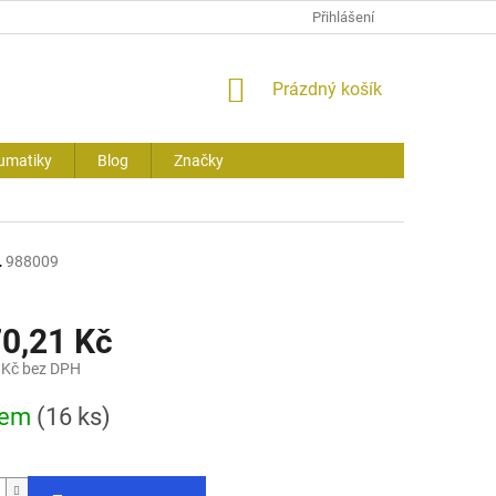
Přihlášení
NÁKUPNÍ
Prázdný košík
KOŠÍK
umatiky
Blog
Značky
L
988009
70,21 Kč
 Kč bez DPH
dem
(16 ks)