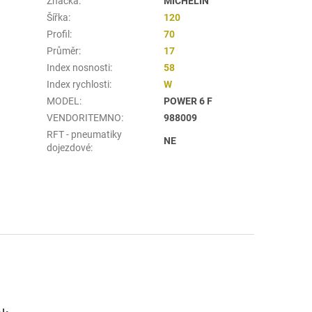
Značka
:
MICHELIN
Šířka
:
120
Profil
:
70
Průměr
:
17
Index nosnosti
:
58
Index rychlosti
:
W
MODEL
:
POWER 6 F
VENDORITEMNO
:
988009
RFT - pneumatiky
NE
dojezdové
: