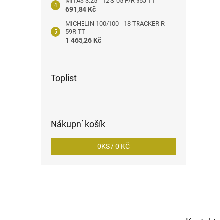
MITAS 3.25 - 12 S-05 F/R 55J TT
691,84 Kč
MICHELIN 100/100 - 18 TRACKER R
59R TT
1 465,26 Kč
Toplist
Nákupní košík
0
KS /
0 KČ
Z
á
p
a
t