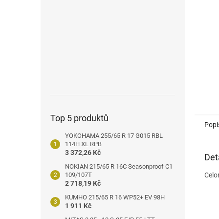
n
e
l
Top 5 produktů
Popi
YOKOHAMA 255/65 R 17 G015 RBL
114H XL RPB
3 372,26 Kč
Det
NOKIAN 215/65 R 16C Seasonproof C1
109/107T
Celo
2 718,19 Kč
KUMHO 215/65 R 16 WP52+ EV 98H
1 911 Kč