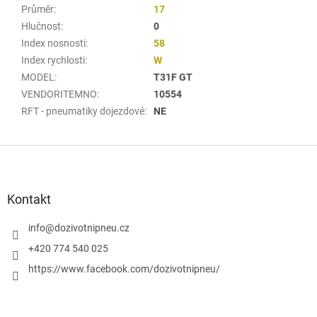
Průměr
:
17
Hlučnost
:
0
Index nosnosti
:
58
Index rychlosti
:
W
MODEL
:
T31F GT
VENDORITEMNO
:
10554
RFT - pneumatiky dojezdové
:
NE
Z
á
p
a
Kontakt
t
í
info
@
dozivotnipneu.cz
+420 774 540 025
https://www.facebook.com/dozivotnipneu/