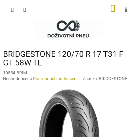
Přejít
NÁKUP
na
obsah
KOŠÍK
BRIDGESTONE 120/70 R 17 T31 F
GT 58W TL
10554-BRIM
Průměrné
Neohodnoceno
Podrobnosti hodnocení
Značka:
BRIDGESTONE
hodnocení
produktu
je
0,0
z
5
hvězdiček.