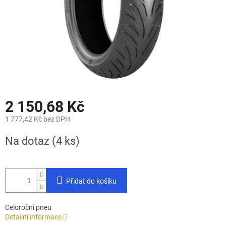
2 150,68 Kč
1 777,42 Kč bez DPH
Měrná
Na dotaz
(4 ks)
cena:
Přidat do košíku
Celoroční pneu
Detailní informace