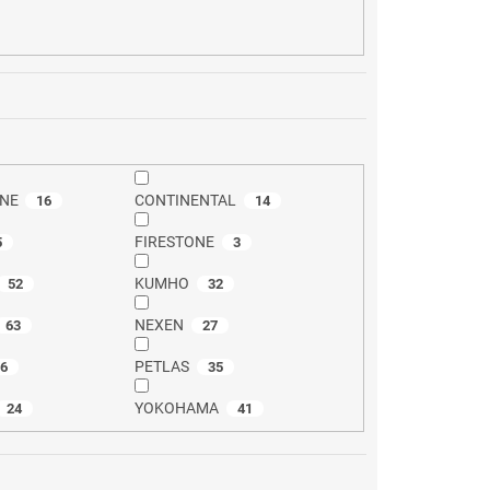
NE
CONTINENTAL
16
14
FIRESTONE
5
3
KUMHO
52
32
NEXEN
63
27
PETLAS
26
35
YOKOHAMA
24
41