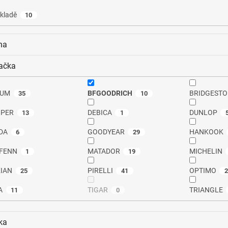
kladě
10
na
ačka
RUM
BFGOODRICH
BRIDGESTO
35
10
PER
DEBICA
DUNLOP
13
1
DA
GOODYEAR
HANKOOK
6
29
FENN
MATADOR
MICHELIN
1
19
IAN
PIRELLI
OPTIMO
25
41
A
TIGAR
TRIANGLE
11
0
ka