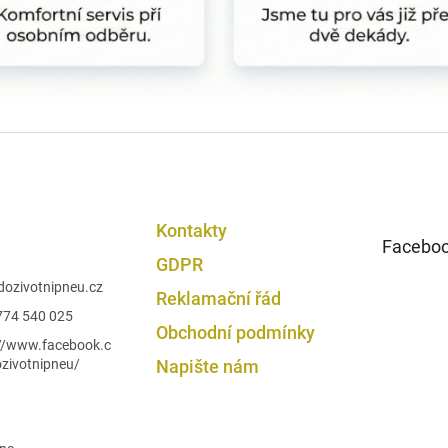
s
u
Kontakty
Facebo
GDPR
dozivotnipneu.cz
Reklamační řád
774 540 025
Obchodní podmínky
://www.facebook.c
zivotnipneu/
Napište nám