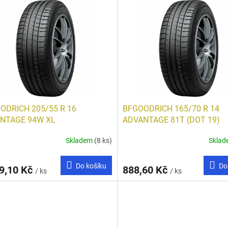
ODRICH 205/55 R 16
BFGOODRICH 165/70 R 14
NTAGE 94W XL
ADVANTAGE 81T (DOT 19)
Skladem
(8 ks)
Skla
Do košíku
Do
9,10 Kč
888,60 Kč
/ ks
/ ks