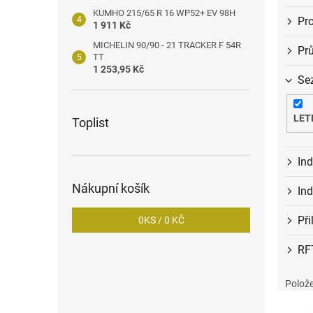
KUMHO 215/65 R 16 WP52+ EV 98H
Pro
1 911 Kč
MICHELIN 90/90 - 21 TRACKER F 54R
Pr
TT
1 253,95 Kč
Se
LET
Toplist
In
Nákupní košík
Ind
Př
0
KS /
0 KČ
RF
Polože
V