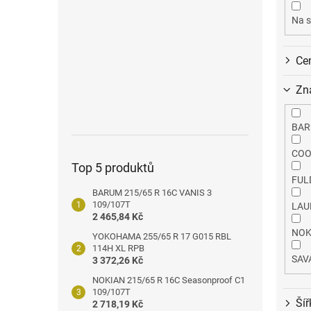
o
n
d
e
Na s
u
l
k
Ce
t
ů
Zn
BA
COO
Top 5 produktů
FUL
BARUM 215/65 R 16C VANIS 3
109/107T
LAU
2 465,84 Kč
NOK
YOKOHAMA 255/65 R 17 G015 RBL
114H XL RPB
SAV
3 372,26 Kč
NOKIAN 215/65 R 16C Seasonproof C1
109/107T
Šíř
2 718,19 Kč