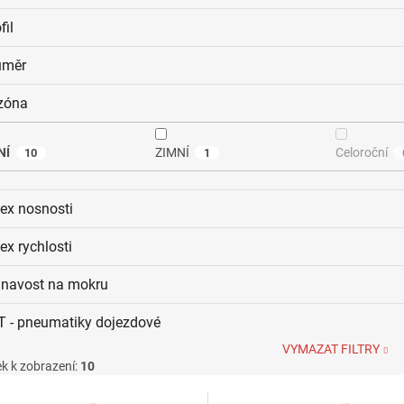
fil
ůměr
zóna
NÍ
ZIMNÍ
Celoroční
10
1
dex nosnosti
ex rychlosti
ilnavost na mokru
T - pneumatiky dojezdové
VYMAZAT FILTRY
k k zobrazení:
10