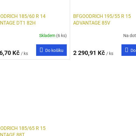
ODRICH 185/60 R 14
BFGOODRICH 195/55 R 15
NTAGE DT1 82H
ADVANTAGE 85V
Skladem
(6 ks)
Na do
Do košíku
Do
6,70 Kč
2 290,91 Kč
/ ks
/ ks
ODRICH 185/65 R 15
NTAGE 88T