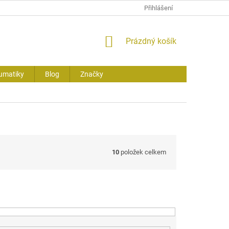
Přihlášení
NÁKUPNÍ
Prázdný košík
KOŠÍK
umatiky
Blog
Značky
10
položek celkem