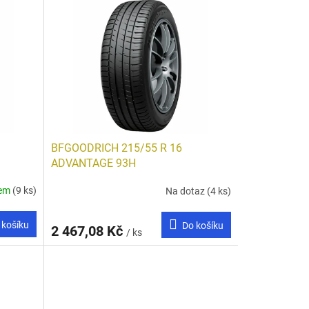
BFGOODRICH 215/55 R 16
ADVANTAGE 93H
dem
(9 ks)
Na dotaz
(4 ks)
 košíku
Do košíku
2 467,08 Kč
/ ks