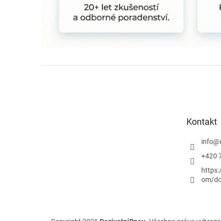
Z
á
p
a
t
Kontakt
í
info
@
+420 
https
om/do