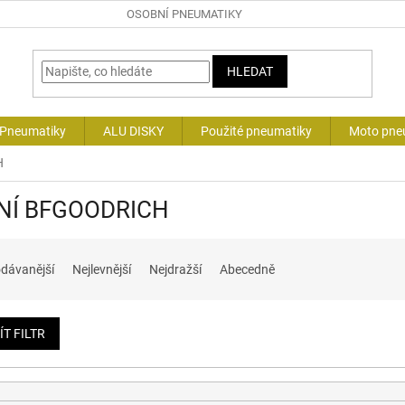
OSOBNÍ PNEUMATIKY
HLEDAT
 Pneumatiky
ALU DISKY
Použité pneumatiky
Moto pne
H
NÍ BFGOODRICH
dávanější
Nejlevnější
Nejdražší
Abecedně
ÍT FILTR