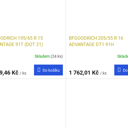
ODRICH 195/65 R 15
BFGOODRICH 205/55 R 16
NTAGE 91T (DOT 21)
ADVANTAGE DT1 91H
Skladem
(24 ks)
Skla
Do košíku
Do
9,46 Kč
1 762,01 Kč
/ ks
/ ks