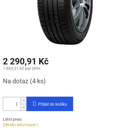
2 290,91 Kč
1 893,31 Kč bez DPH
Měrná
Na dotaz
(4 ks)
cena:
Přidat do košíku
Letní pneu
Detailní informace