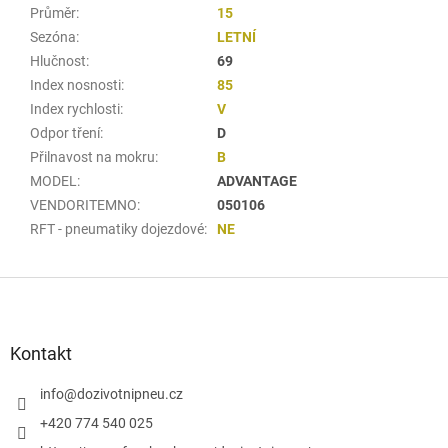
Průměr
:
15
Sezóna
:
LETNÍ
Hlučnost
:
69
Index nosnosti
:
85
Index rychlosti
:
V
Odpor tření
:
D
Přilnavost na mokru
:
B
MODEL
:
ADVANTAGE
VENDORITEMNO
:
050106
RFT - pneumatiky dojezdové
:
NE
Z
á
p
a
Kontakt
t
í
info
@
dozivotnipneu.cz
+420 774 540 025