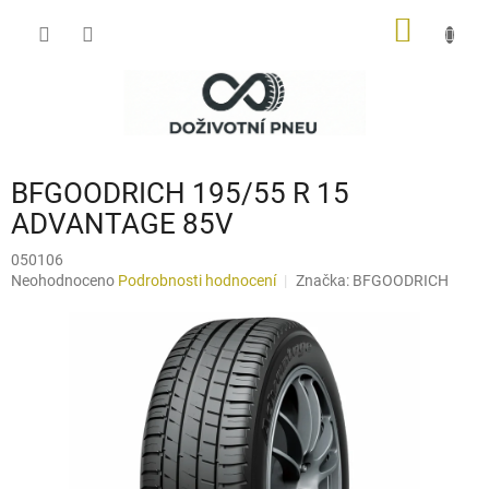
Přejít
NÁKUP
na
obsah
KOŠÍK
BFGOODRICH 195/55 R 15
ADVANTAGE 85V
050106
Průměrné
Neohodnoceno
Podrobnosti hodnocení
Značka:
BFGOODRICH
hodnocení
produktu
je
0,0
z
5
hvězdiček.