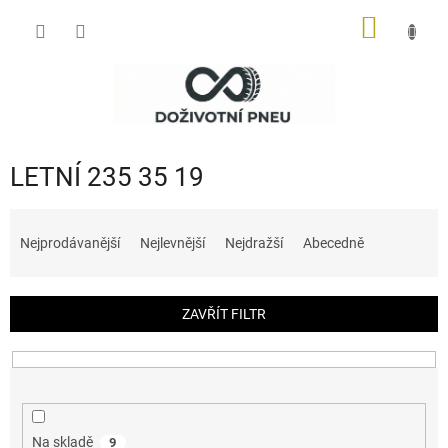
Přejít
NÁKUP
na
obsah
KOŠÍK
LETNÍ 235 35 19
Ř
a
Nejprodávanější
Nejlevnější
Nejdražší
Abecedně
z
e
n
ZAVŘÍT FILTR
í
p
r
o
d
u
Na skladě
9