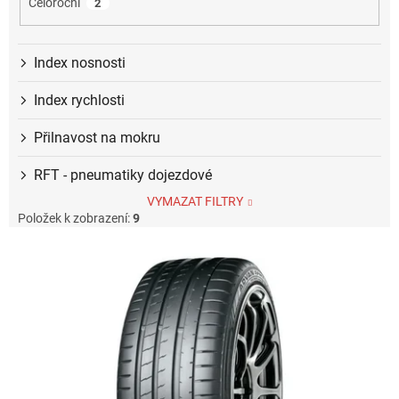
Celoroční
2
Index nosnosti
Index rychlosti
Přilnavost na mokru
RFT - pneumatiky dojezdové
VYMAZAT FILTRY
Položek k zobrazení:
9
V
ý
p
i
s
p
r
o