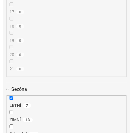
17
0
18
0
19
0
20
0
21
0
Sezóna
LETNÍ
7
ZIMNÍ
13