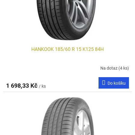
d
u
k
t
ů
HANKOOK 185/60 R 15 K125 84H
Na dotaz
(4 ks)
Do košíku
1 698,33 Kč
/ ks