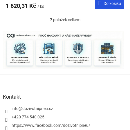
Do košíku
1 620,31 Kč
/ ks
7
položek celkem
O
v
l
á
d
a
c
í
p
r
Z
v
k
á
y
p
v
a
Kontakt
ý
t
p
í
info
@
dozivotnipneu.cz
i
s
+420 774 540 025
u
https://www.facebook.com/dozivotnipneu/