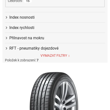
Celoroční
15
Index nosnosti
Index rychlosti
Přilnavost na mokru
RFT - pneumatiky dojezdové
VYMAZAT FILTRY
Položek k zobrazení:
7
V
ý
p
i
s
p
r
o