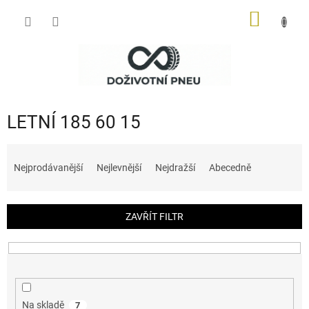
Přejít
NÁKUP
na
obsah
KOŠÍK
LETNÍ 185 60 15
Ř
a
Nejprodávanější
Nejlevnější
Nejdražší
Abecedně
z
e
n
ZAVŘÍT FILTR
í
p
r
o
d
u
Na skladě
7