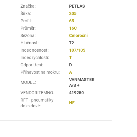
Značka
:
PETLAS
Šířka
:
205
Profil
:
65
Průměr
:
16C
Sezóna
:
Celoroční
Hlučnost
:
72
Index nosnosti
:
107/105
Index rychlosti
:
T
Odpor tření
:
D
Přilnavost na mokru
:
A
VANMASTER
MODEL
:
A/S +
VENDORITEMNO
:
419250
RFT - pneumatiky
NE
dojezdové
: