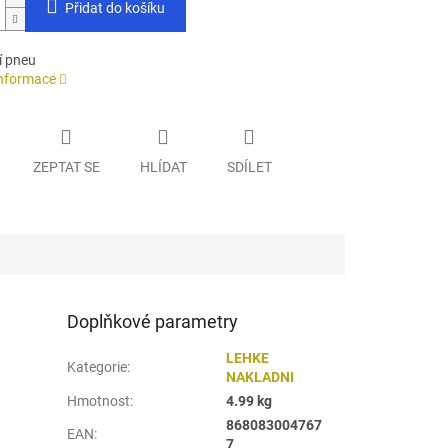
Přidat do košíku
í pneu
informace
ZEPTAT SE
HLÍDAT
SDÍLET
Doplňkové parametry
LEHKE
Kategorie
:
NAKLADNI
Hmotnost
:
4.99 kg
868083004767
EAN
:
7