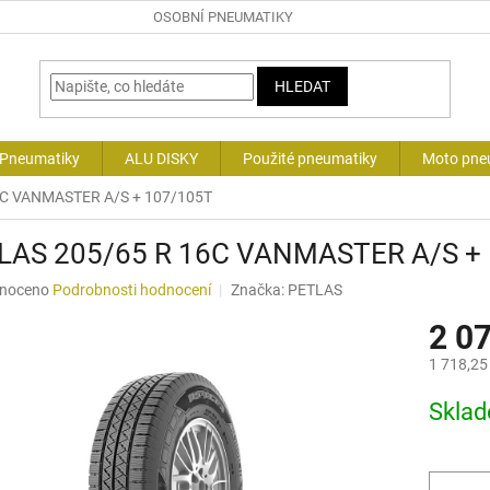
OSOBNÍ PNEUMATIKY
HLEDAT
 Pneumatiky
ALU DISKY
Použité pneumatiky
Moto pne
6C VANMASTER A/S + 107/105T
LAS 205/65 R 16C VANMASTER A/S +
né
noceno
Podrobnosti hodnocení
Značka:
PETLAS
ní
2 0
u
1 718,25
Měrná
Skla
cena:
ek.