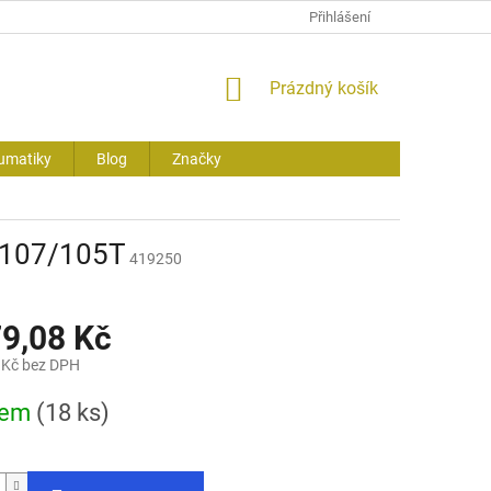
Přihlášení
NÁKUPNÍ
Prázdný košík
KOŠÍK
umatiky
Blog
Značky
 107/105T
419250
79,08 Kč
 Kč bez DPH
dem
(18 ks)