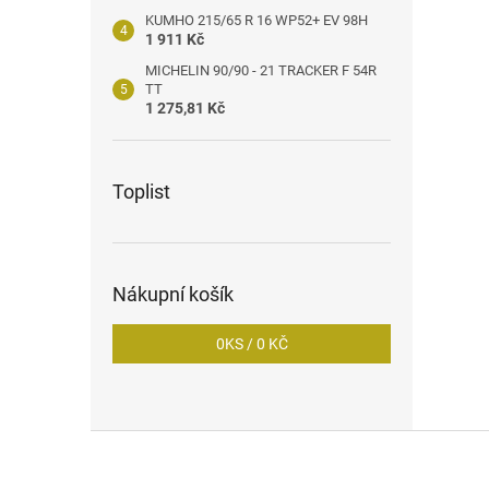
KUMHO 215/65 R 16 WP52+ EV 98H
1 911 Kč
MICHELIN 90/90 - 21 TRACKER F 54R
TT
1 275,81 Kč
Toplist
Nákupní košík
0
KS /
0 KČ
Z
á
p