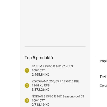
n
e
l
Top 5 produktů
Popi
BARUM 215/65 R 16C VANIS 3
109/107T
2 465,84 Kč
Det
YOKOHAMA 255/65 R 17 G015 RBL
114H XL RPB
Celo
3 372,26 Kč
NOKIAN 215/65 R 16C Seasonproof C1
109/107T
2 718,19 Kč