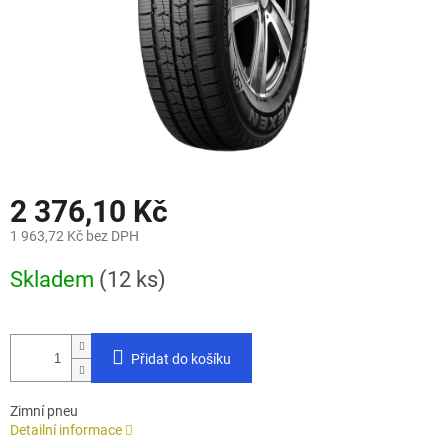
2 376,10 Kč
1 963,72 Kč bez DPH
Měrná
Skladem
(12 ks)
cena:
Přidat do košíku
Zimní pneu
Detailní informace