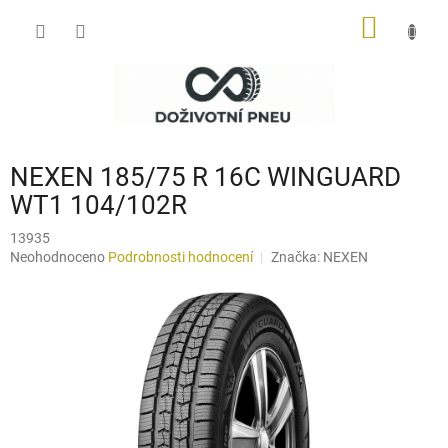
Přejít
NÁKUP
na
obsah
KOŠÍK
NEXEN 185/75 R 16C WINGUARD
WT1 104/102R
13935
Průměrné
Neohodnoceno
Podrobnosti hodnocení
Značka:
NEXEN
hodnocení
produktu
je
0,0
z
5
hvězdiček.