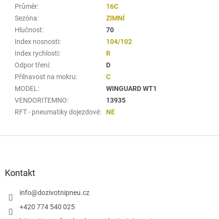
Průměr
:
16C
Sezóna
:
ZIMNÍ
Hlučnost
:
70
Index nosnosti
:
104/102
Index rychlosti
:
R
Odpor tření
:
D
Přilnavost na mokru
:
C
MODEL
:
WINGUARD WT1
VENDORITEMNO
:
13935
RFT - pneumatiky dojezdové
:
NE
Z
á
p
a
Kontakt
t
í
info
@
dozivotnipneu.cz
+420 774 540 025