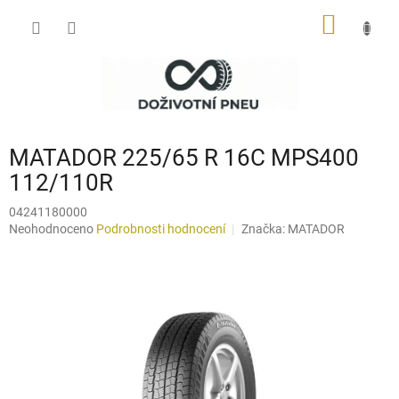
Přejít
NÁKUP
na
obsah
KOŠÍK
MATADOR 225/65 R 16C MPS400
112/110R
04241180000
Průměrné
Neohodnoceno
Podrobnosti hodnocení
Značka:
MATADOR
hodnocení
produktu
je
0,0
z
5
hvězdiček.