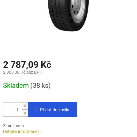
2 787,09 Kč
2 303,38 Kč bez DPH
Měrná
Skladem
(38 ks)
cena:
Přidat do košíku
Zimní pneu
Detailní informace