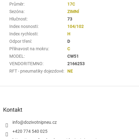
Průměr
:
17C
Sezóna
:
ZIMNÍ
Hlučnost
:
73
Index nosnosti
:
104/102
Index rychlosti
:
H
Odpor tření
:
D
Přilnavost na mokru
:
C
MODEL
:
CW51
VENDORITEMNO
:
2166253
RFT - pneumatiky dojezdové
:
NE
Z
á
p
a
Kontakt
t
í
info
@
dozivotnipneu.cz
+420 774 540 025