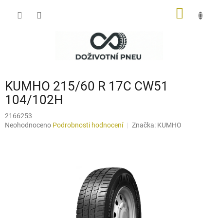
Přejít
NÁKUP
na
obsah
KOŠÍK
KUMHO 215/60 R 17C CW51
104/102H
2166253
Průměrné
Neohodnoceno
Podrobnosti hodnocení
Značka:
KUMHO
hodnocení
produktu
je
0,0
z
5
hvězdiček.